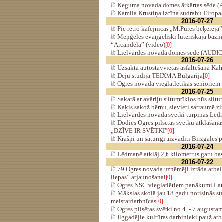
Ķeguma novada domes ārkārtas sēde 
Kamila Krustiņa izcīna sudrabu Eiropa
2016-07-27
Pie retro kafejnīcas „M.Pūres beķereja”
Meņģeles evaņģēliski luteriskajā bazn
“Arcandela” (video)
[0]
Lielvārdes novada domes sēde (AUDIO
2016-07-26
Uzsākta autostāvvietas asfaltēšana Kal
Deju studija TEIXMA Bulgārijā
[0]
Ogres novada vieglatlētikas senioriem
2016-07-25
Sakarā ar avāriju siltumtīklos būs silt
Kaķis sakož bērnu, sievieti satraumē zi
Lielvārdes novada svētki turpinās Lēd
Dodies Ogres pilsētas svētku atklāšana
„DZĪVE IR SVĒTKI”
[0]
Krāšņi un saturīgi aizvadīti Birzgales p
2016-07-24
Lēdmanē atklāj 2,6 kilometrus garu bas
2016-07-22
79 Ogres novada uzņēmēji izrāda atbals
liepas” atjaunošanai
[0]
Ogres NSC vieglatlētiem panākumi Lat
Mākslas skolā jau 18.gadu norisinās st
meistardarbnīcas
[0]
Ogres pilsētas svētki no 4. - 7.augusta
Ilggadējie kultūras darbinieki pauž atb