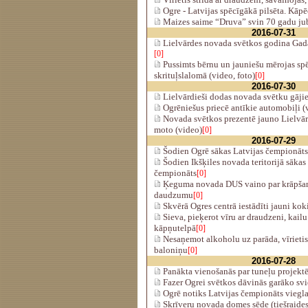
Ogre - Latvijas spēcīgākā pilsēta. Kāp
Maizes saime “Druva” svin 70 gadu ju
2016-07-31
Lielvārdes novada svētkos godina Gad
[0]
Pussimts bērnu un jauniešu mērojas sp
skrituļslalomā (video, foto)
[0]
2016-07-30
Lielvārdieši dodas novada svētku gājie
Ogrēniešus priecē antīkie automobiļi (
Novada svētkos prezentē jauno Lielvā
moto (video)
[0]
2016-07-29
Šodien Ogrē sākas Latvijas čempionāts 
Šodien Ikšķiles novada teritorijā sākas
čempionāts
[0]
Ķeguma novada DUS vaino par krāpšanos
daudzumu
[0]
Skvērā Ogres centrā iestādīti jauni kok
Sieva, pieķerot vīru ar draudzeni, kail
kāpņutelpā
[0]
Nesaņemot alkoholu uz parāda, vīrietis
baloniņu
[0]
2016-07-28
Panākta vienošanās par tuneļu projekt
Fazer Ogrei svētkos dāvinās garāko svi
Ogrē notiks Latvijas čempionāts viegla
Skrīveru novada domes sēde (tiešraides