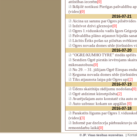
attīstības iecerēm
[0]
Ikšķilē notikusi Pierīgas pašvaldību a
(video)
[0]
2016-07-21
Aicina uz sarunu par Ogres pilsētvides 
Izdzīvot dzīvi gleznojot
[0]
Ogres 1.vidusskolu vadīs Igors Grigorj
Pašvaldība plāno atjaunot bijušās sana
Lācītis Ēriks pošas uz pilsētas svētkie
Ogres novada domes sēde (tiešraides v
2016-07-20
“OGRE/KUMHO TYRE” rindās spēlēs J
Sestdien Ogrē piestās ievērojams skai
mikroautobusu
[0]
No 29. – 31. jūlijam Ogrē Eiropas end
Ķeguma novada domes sēde (tiešraides
Tiks atjaunota laipa pār Ogres upi
[2]
2016-07-19
Ūdens skaitītāju rādījumu nodošana
[0]
Ogrē atdzimst kūrortpilsēta
[2]
Avarējušajam auto konstatē cita auto 
Auto uzbrauc kokam un apgāžas
[0]
2016-07-18
Parakstīts līgums par Ogres 1.vidussko
(video)
[3]
Informē par dzelzceļa pārbrauktuvju sl
remontdarbu laikā
[0]
Kontak
© JP. Visas tiesības rezervētas.
|