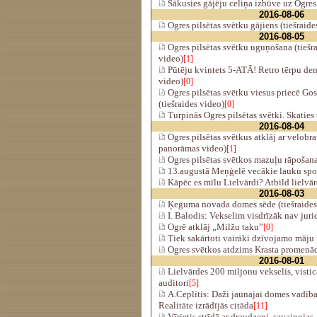
Sākusies gājēju celiņa izbūve uz Ogres
2016-08-06
Ogres pilsētas svētku gājiens (tiešraide
2016-08-05
Ogres pilsētas svētku uguņošana (tiešr
video)
[1]
Pūtēju kvintets 5-ATĀ! Retro tērpu dem
video)
[0]
Ogres pilsētas svētku viesus priecē G
(tiešraides video)
[0]
Turpinās Ogres pilsētas svētki. Skaties 
2016-08-04
Ogres pilsētas svētkus atklāj ar velobra
panorāmas video)
[1]
Ogres pilsētas svētkos mazuļu rāpošana
13.augustā Meņģelē vecākie lauku spor
Kāpēc es mīlu Lielvārdi? Atbild lielvār
2016-08-03
Ķeguma novada domes sēde (tiešraides
I. Balodis: Vekselim visdrīzāk nav juri
Ogrē atklāj „Milžu taku”
[0]
Tiek sakārtoti vairāki dzīvojamo māju
Ogres svētkos atdzims Krasta promenā
2016-08-01
Lielvārdes 200 miljonu vekselis, visti
auditori
[5]
A.Ceplītis: Daži jaunajai domes vadība
Realitāte izrādījās citāda
[11]
Vīrietis strīdā ar draudzeni, savainojas,