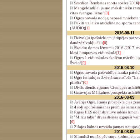
Sestdien Rembates sporta spēles 2016
[
Meņģelē atklāj jauno mākslinieku izst
citas svarīgas lietas”
[0]
Ogres novadā nodeg nepasaimniekota 
Puķīti uz laiku atstādina no sporta cen
(AUDIO)
[1]
2016-08-11
Dzīvokļu īpašniekiem jārūpējas par sa
daudzdzīvokļu ēku
[0]
Skaidro domes lēmumu 2016./2017. māc
klasi Jumpravas vidusskolā
[1]
Ogres 1.vidusskolas skolēnu mācību u
Šveicē
[0]
2016-08-10
Ogres novada pašvaldība izsaka pateic
Ogre ierindojas 3.vietā sacensībās “Lat
pilsēta”
[0]
Divās dienās atjauno Ciemupes asfaltētā
Gatavojas Mālkalnes prospekta asfaltēš
2016-08-09
Avārijā Ogrē, Raiņa prospektā cieš zēn
4 soļi apdrošināšanas prēmijas samazi
Rīgas HES ūdenskrātuvē ūdens līmeni
"Milžu taku" divās dienās izgājuši vair
[0]
Zilajos kalnos uzstāda jaunas statujas 
2016-08-08
Slimnīcā nonāk pēc suņu kodumiem un