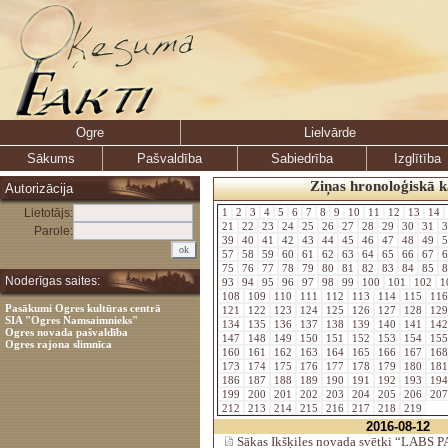
Ogre
Lielvārde
Sākums
Pašvaldība
Sabiedrība
Izglītība
Ziņas hronoloģiskā k
Autorizācija
Lietotājs:
1
2
3
4
5
6
7
8
9
10
11
12
13
14
21
22
23
24
25
26
27
28
29
30
31
3
Parole:
39
40
41
42
43
44
45
46
47
48
49
5
57
58
59
60
61
62
63
64
65
66
67
6
75
76
77
78
79
80
81
82
83
84
85
8
Noderīgas saites:
93
94
95
96
97
98
99
100
101
102
1
108
109
110
111
112
113
114
115
11
Pasākumi Ogres kultūras centrā
121
122
123
124
125
126
127
128
12
SIA "Ogres Namsaimnieks"
134
135
136
137
138
139
140
141
14
Ogres novada pašvaldība
147
148
149
150
151
152
153
154
15
Ogres rajona slimnīca
160
161
162
163
164
165
166
167
16
173
174
175
176
177
178
179
180
18
186
187
188
189
190
191
192
193
19
199
200
201
202
203
204
205
206
20
212
213
214
215
216
217
218
219
2016-08-12
Sākas Ikšķiles novada svētki “LAB