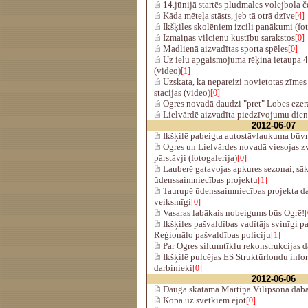
14.jūnijā startēs pludmales volejbola
Kāda mēteļa stāsts, jeb tā otrā dzīve
[4]
Ikšķiles skolēniem izcili panākumi (fo
Izmaiņas vilcienu kustību sarakstos
[0]
Madlienā aizvadītas sporta spēles
[0]
Uz ielu apgaismojuma rēķina ietaupa 4
(video)
[1]
Uzskata, ka nepareizi novietotas zīmes
stacijas (video)
[0]
Ogres novadā daudzi "pret" Lobes ezer
Lielvārdē aizvadīta piedzīvojumu die
2012-06-07
Ikšķilē pabeigta autostāvlaukuma būv
Ogres un Lielvārdes novadā viesojas z
pārstāvji (fotogalerija)
[0]
Lauberē gatavojas apkures sezonai, sāk
ūdenssaimniecības projektu
[1]
Taurupē ūdenssaimniecības projekta da
veiksmīgi
[0]
Vasaras labākais nobeigums būs Ogrē!
[
Ikšķiles pašvaldības vadītājs svinīgi p
Reģionālo pašvaldības policiju
[1]
Par Ogres siltumtīklu rekonstrukcijas 
Ikšķilē pulcējas ES Struktūrfondu info
darbinieki
[0]
2012-06-06
Daugā skatāma Mārtiņa Vīlipsona dabas
Kopā uz svētkiem ejot
[0]