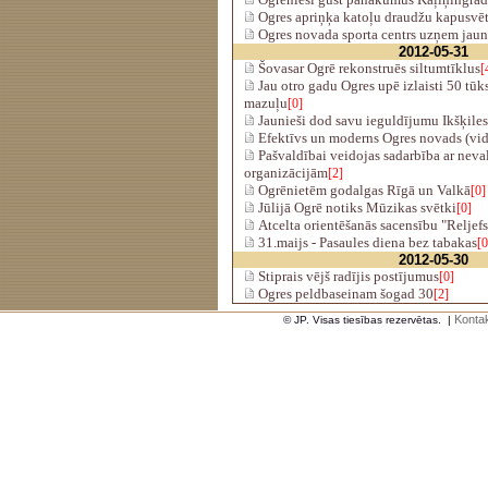
Ogres apriņķa katoļu draudžu kapusvē
Ogres novada sporta centrs uzņem jau
2012-05-31
Šovasar Ogrē rekonstruēs siltumtīklus
[
Jau otro gadu Ogres upē izlaisti 50 tūks
mazuļu
[0]
Jaunieši dod savu ieguldījumu Ikšķiles 
Efektīvs un moderns Ogres novads (vi
Pašvaldībai veidojas sadarbība ar neva
organizācijām
[2]
Ogrēnietēm godalgas Rīgā un Valkā
[0]
Jūlijā Ogrē notiks Mūzikas svētki
[0]
Atcelta orientēšanās sacensību "Reljefs
31.maijs - Pasaules diena bez tabakas
[0
2012-05-30
Stiprais vējš radījis postījumus
[0]
Ogres peldbaseinam šogad 30
[2]
Kontak
© JP. Visas tiesības rezervētas.
|