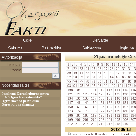
Ogre
Lielvārde
Sākums
Pašvaldība
Sabiedrība
Izglītība
Ziņas hronoloģiskā k
Autorizācija
Lietotājs:
1
2
3
4
5
6
7
8
9
10
11
12
13
14
21
22
23
24
25
26
27
28
29
30
31
3
Parole:
39
40
41
42
43
44
45
46
47
48
49
5
57
58
59
60
61
62
63
64
65
66
67
6
75
76
77
78
79
80
81
82
83
84
85
8
Noderīgas saites:
93
94
95
96
97
98
99
100
101
102
1
108
109
110
111
112
113
114
115
11
Pasākumi Ogres kultūras centrā
121
122
123
124
125
126
127
128
12
SIA "Ogres Namsaimnieks"
134
135
136
137
138
139
140
141
14
Ogres novada pašvaldība
147
148
149
150
151
152
153
154
15
Ogres rajona slimnīca
160
161
162
163
164
165
166
167
16
173
174
175
176
177
178
179
180
18
186
187
188
189
190
191
192
193
19
199
200
201
202
203
204
205
206
20
212
213
214
215
216
217
218
219
2012-06-13
Jauna izstāde Ikšķiles novada Centrālā