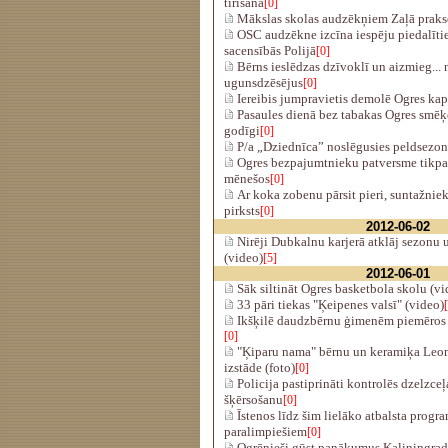
tīrīšana
[0]
Mākslas skolas audzēkņiem Zaļā praks
OSC audzēkne izcīna iespēju piedalītie
sacensībās Polijā
[0]
Bērns ieslēdzas dzīvoklī un aizmieg... 
ugunsdzēsējus
[0]
Iereibis jumpravietis demolē Ogres kap
Pasaules dienā bez tabakas Ogres smēķ
godīgi
[0]
P/a „Dziednīca” noslēgusies peldsezo
Ogres bezpajumtnieku patversme tikpa
mēnešos
[0]
Ar koka zobenu pārsit pieri, suntažniek
pirksts
[0]
2012-06-02
Nirēji Dubkalnu karjerā atklāj sezonu 
(video)
[5]
2012-06-01
Sāk siltināt Ogres basketbola skolu (vi
33 pāri tiekas "Ķeipenes valsī" (video)
Ikšķilē daudzbērnu ģimenēm piemēros 
[0]
"Ķiparu nama" bērnu un keramiķa Leon
izstāde (foto)
[0]
Policija pastiprināti kontrolēs dzelzce
šķērsošanu
[0]
Īstenos līdz šim lielāko atbalsta progr
paralimpiešiem
[0]
Ogrēnieši gūst panākumus Kaļiņingradā