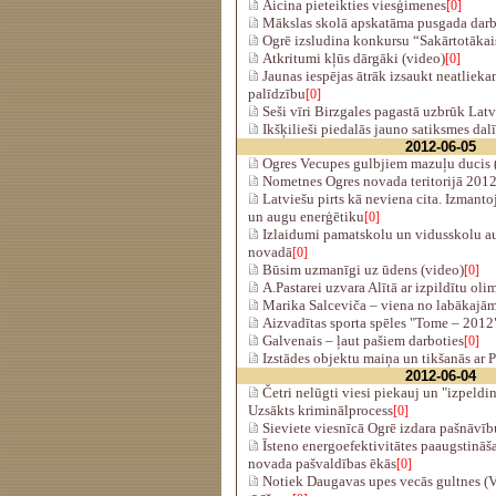
Aicina pieteikties viesģimenes
[0]
Mākslas skolā apskatāma pusgada darb
Ogrē izsludina konkursu “Sakārtotāka
Atkritumi kļūs dārgāki (video)
[0]
Jaunas iespējas ātrāk izsaukt neatliek
palīdzību
[0]
Seši vīri Birzgales pagastā uzbrūk La
Ikšķilieši piedalās jauno satiksmes da
2012-06-05
Ogres Vecupes gulbjiem mazuļu ducis (f
Nometnes Ogres novada teritorijā 2012
Latviešu pirts kā neviena cita. Izmanto
un augu enerģētiku
[0]
Izlaidumi pamatskolu un vidusskolu 
novadā
[0]
Būsim uzmanīgi uz ūdens (video)
[0]
A.Pastarei uzvara Alītā ar izpildītu ol
Marika Salceviča – viena no labākajām
Aizvadītas sporta spēles "Tome – 2012
Galvenais – ļaut pašiem darboties
[0]
Izstādes objektu maiņa un tikšanās ar P
2012-06-04
Četri nelūgti viesi piekauj un "izpeldin
Uzsākts kriminālprocess
[0]
Sieviete viesnīcā Ogrē izdara pašnāvību.
Īsteno energoefektivitātes paaugstināš
novada pašvaldības ēkās
[0]
Notiek Daugavas upes vecās gultnes (V