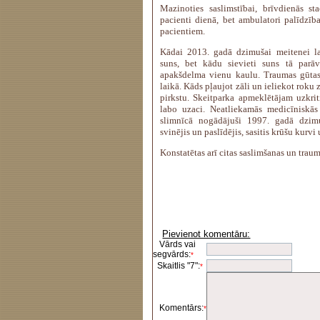
Mazinoties saslimstībai, brīvdienās s
pacienti dienā, bet ambulatori palīdzīb
pacientiem.
Kādai 2013. gadā dzimušai meitenei la
suns, bet kādu sievieti suns tā parāv
apakšdelma vienu kaulu. Traumas gūtas 
laikā. Kāds pļaujot zāli un ieliekot roku z
pirkstu. Skeitparka apmeklētājam uzkritis
labo uzaci. Neatliekamās medicīniskās 
slimnīcā nogādājuši 1997. gadā dzimuš
svinējis un paslīdējis, sasitis krūšu kurvi 
Konstatētas arī citas saslimšanas un traum
Pievienot komentāru:
Vārds vai
segvārds:
*
Skaitlis "7":
*
Komentārs:
*