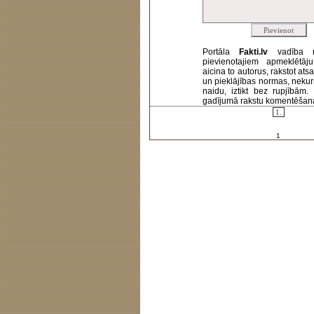
Portāla
Fakti.lv
vadība 
pievienotajiem apmeklētāj
aicina to autorus, rakstot at
un pieklājības normas, nekur
naidu, iztikt bez rupjībām
gadījumā rakstu komentēšanas 
1.
1