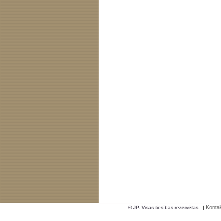
Kontak
© JP. Visas tiesības rezervētas.
|