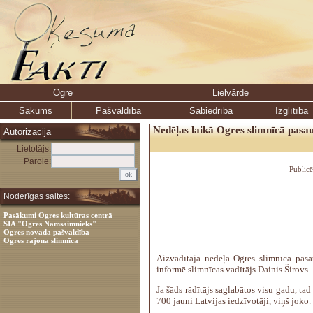
Ogre
Lielvārde
Sākums
Pašvaldība
Sabiedrība
Izglītība
Nedēļas laikā Ogres slimnīcā pasau
Autorizācija
Lietotājs:
Parole:
Public
Noderīgas saites:
Pasākumi Ogres kultūras centrā
SIA "Ogres Namsaimnieks"
Ogres novada pašvaldība
Ogres rajona slimnīca
Aizvadītajā nedēļā Ogres slimnīcā pasa
informē slimnīcas vadītājs Dainis Širovs.
Ja šāds rādītājs saglabātos visu gadu, tad
700 jauni Latvijas iedzīvotāji, viņš joko.