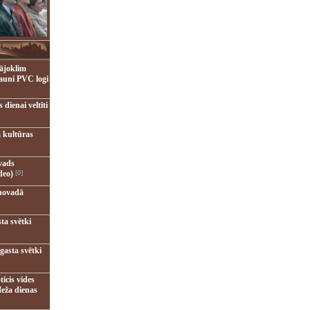
ājoklim
jauni PVC logi
dienai veltīti
 kultūras
vads
deo)
[0]
novadā
ta svētki
gasta svētki
ticis vides
eža dienas