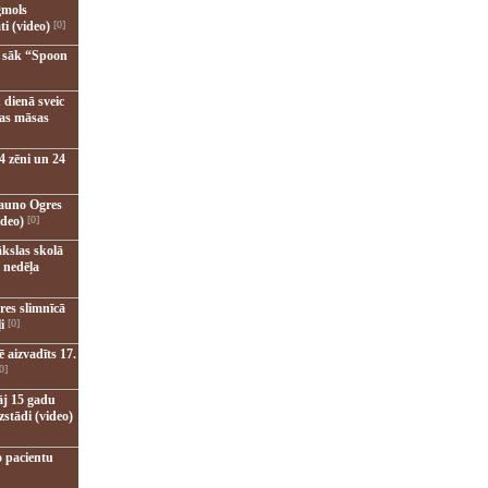
gmols
ti (video)
[0]
u sāk “Spoon
 dienā sveic
nas māsas
4 zēni un 24
jauno Ogres
ideo)
[0]
kslas skolā
 nedēļa
res slimnīcā
i
[0]
 aizvadīts 17.
0]
āj 15 gadu
zstādi (video)
o pacientu