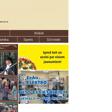
noveva
Ikšķile
omika
Sports
Dzīvnieki