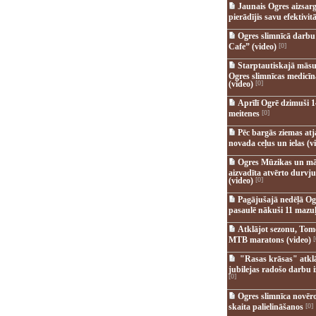
Jaunais Ogres aizsar
pierādījis savu efektivitā
Ogres slimnīcā darb
Cafe” (video)
[0]
Starptautiskajā māsu
Ogres slimnīcas medicī
(video)
[0]
Aprīlī Ogrē dzimuši 1
meitenes
[0]
Pēc bargās ziemas at
novada ceļus un ielas (v
Ogres Mūzikas un mā
aizvadīta atvērto durvju
(video)
[0]
Pagājušajā nedēļā Og
pasaulē nākuši 11 mazuļ
Atklājot sezonu, Tomē
MTB maratons (video)
[
"Rasas krāsas" atkl
jubilejas radošo darbu i
[0]
Ogres slimnīca novēr
skaita palielināšanos
[0]