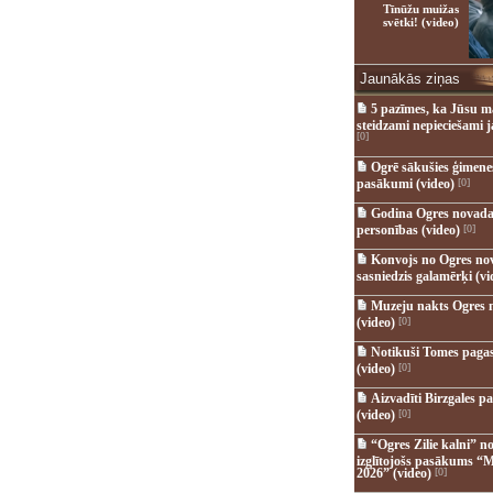
Tīnūžu muižas
svētki! (video)
Jaunākās ziņas
5 pazīmes, ka Jūsu m
steidzami nepieciešami 
[0]
Ogrē sākušies ģimenes 
pasākumi (video)
[0]
Godina Ogres novada
personības (video)
[0]
Konvojs no Ogres no
sasniedzis galamērķi (vi
Muzeju nakts Ogres 
(video)
[0]
Notikuši Tomes pagas
(video)
[0]
Aizvadīti Birzgales pa
(video)
[0]
“Ogres Zilie kalni” no
izglītojošs pasākums “M
2026” (video)
[0]