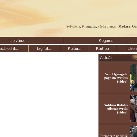
Svētdiena, 9. augusts, vārda dienas:
Madara, Ge
Lielvārde
Ķegums
Sabiedrība
Izglītība
Kultūra
Kārtība
Ekon
Aktuāli
Svin Ogresgala
pagasta svētkus
(video)
Notikuši Ikšķiles
pilsētas svētki
(video)
Pirmoreiz notikuši