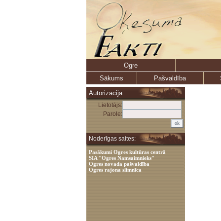
Ogre
Sākums
Pašvaldība
Autorizācija
Lietotājs:
Parole:
Noderīgas saites:
Pasākumi Ogres kultūras centrā
SIA "Ogres Namsaimnieks"
Ogres novada pašvaldība
Ogres rajona slimnīca