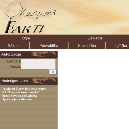
Ogre
Lielvārde
Sākums
Pašvaldība
Sabiedrība
Izglītība
Autorizācija
Lietotājs:
Parole:
Noderīgas saites:
Pasākumi Ogres kultūras centrā
SIA "Ogres Namsaimnieks"
Ogres novada pašvaldība
Ogres rajona slimnīca