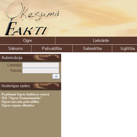
Ogre
Lielvārde
Sākums
Pašvaldība
Sabiedrība
Izglītība
Autorizācija
Lietotājs:
Parole:
Noderīgas saites:
Pasākumi Ogres kultūras centrā
SIA "Ogres Namsaimnieks"
Ogres novada pašvaldība
Ogres rajona slimnīca