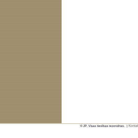
Kontak
© JP. Visas tiesības rezervētas.
|