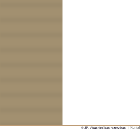
Kontak
© JP. Visas tiesības rezervētas.
|