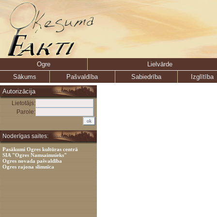
Ogre
Lielvārde
Sākums
Pašvaldība
Sabiedrība
Izglītība
Autorizācija
Lietotājs:
Parole:
Noderīgas saites:
Pasākumi Ogres kultūras centrā
SIA "Ogres Namsaimnieks"
Ogres novada pašvaldība
Ogres rajona slimnīca