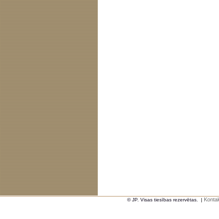
Kontak
© JP. Visas tiesības rezervētas.
|