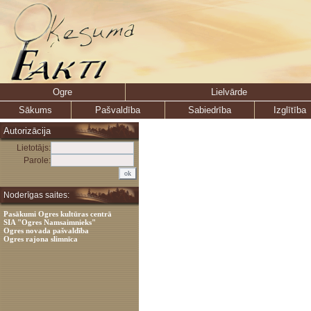
Ogre
Lielvārde
Sākums
Pašvaldība
Sabiedrība
Izglītība
Autorizācija
Lietotājs:
Parole:
Noderīgas saites:
Pasākumi Ogres kultūras centrā
SIA "Ogres Namsaimnieks"
Ogres novada pašvaldība
Ogres rajona slimnīca