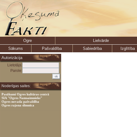
Ogre
Lielvārde
Sākums
Pašvaldība
Sabiedrība
Izglītība
Autorizācija
Lietotājs:
Parole:
Noderīgas saites:
Pasākumi Ogres kultūras centrā
SIA "Ogres Namsaimnieks"
Ogres novada pašvaldība
Ogres rajona slimnīca