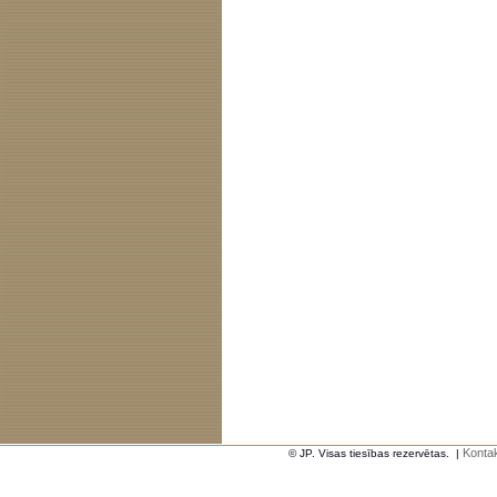
Kontak
© JP. Visas tiesības rezervētas.
|