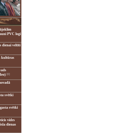
ājoklim
jauni PVC logi
dienai veltīti
 kultūras
vads
deo)
[0]
novadā
ta svētki
gasta svētki
ticis vides
eža dienas