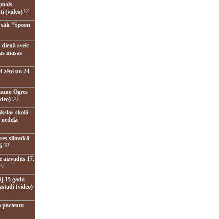
gmols
ti (video)
[0]
u sāk “Spoon
 dienā sveic
nas māsas
4 zēni un 24
jauno Ogres
ideo)
[0]
kslas skolā
 nedēļa
res slimnīcā
i
[0]
 aizvadīts 17.
0]
āj 15 gadu
zstādi (video)
o pacientu