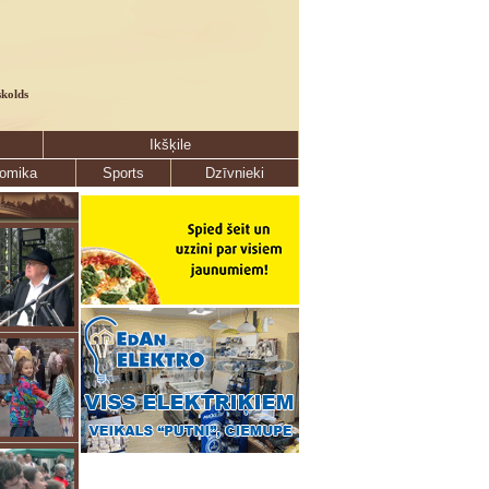
skolds
Ikšķile
omika
Sports
Dzīvnieki