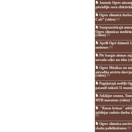
Jaunais Ogres aizsar
pierādījis savu efektivitā
Ogres slimnīcā darb
Cafe” (video)
[0]
Starptautiskajā māsu
Ogres slimnīcas medicī
(video)
[0]
Aprīlī Ogrē dzimuši 1
meitenes
[0]
Pēc bargās ziemas at
novada ceļus un ielas (v
Ogres Mūzikas un mā
aizvadīta atvērto durvju
(video)
[0]
Pagājušajā nedēļā Og
pasaulē nākuši 11 mazuļ
Atklājot sezonu, Tomē
MTB maratons (video)
[
"Rasas krāsas" atkl
jubilejas radošo darbu i
[0]
Ogres slimnīca novēr
skaita palielināšanos
[0]