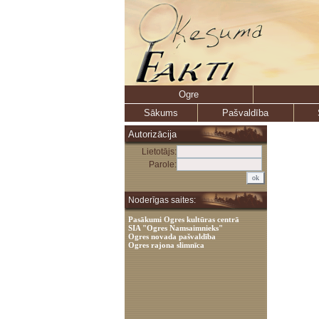
Ogre
Sākums
Pašvaldība
Autorizācija
Lietotājs:
Parole:
Noderīgas saites:
Pasākumi Ogres kultūras centrā
SIA "Ogres Namsaimnieks"
Ogres novada pašvaldība
Ogres rajona slimnīca