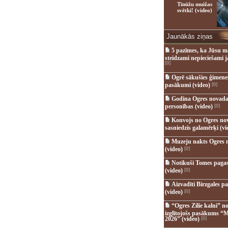
Tīnūžu muižas
svētki! (video)
Jaunākās ziņas
5 pazīmes, ka Jūsu m
steidzami nepieciešami 
[0]
Ogrē sākušies ģimenes 
pasākumi (video)
[0]
Godina Ogres novada
personības (video)
[0]
Konvojs no Ogres no
sasniedzis galamērķi (vi
Muzeju nakts Ogres 
(video)
[0]
Notikuši Tomes pagas
(video)
[0]
Aizvadīti Birzgales pa
(video)
[0]
“Ogres Zilie kalni” no
izglītojošs pasākums “M
2026” (video)
[0]