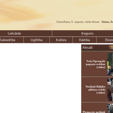
Ceturtdiena, 6. augusts, vārda dienas:
Aisma, A
Lielvārde
Ķegums
Sabiedrība
Izglītība
Kultūra
Kārtība
Ekon
Aktuāli
Svin Ogresgala
pagasta svētkus
(video)
Notikuši Ikšķiles
pilsētas svētki
(video)
Pirmoreiz notikuši