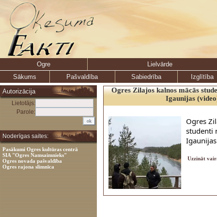
Ogre
Lielvārde
Sākums
Pašvaldība
Sabiedrība
Izglītība
Ogres Zilajos kalnos mācās stude
Autorizācija
Igaunijas (video
Lietotājs:
Parole:
Ogres Zi
studenti 
Noderīgas saites:
Igaunijas
Pasākumi Ogres kultūras centrā
SIA "Ogres Namsaimnieks"
Uzzināt vair
Ogres novada pašvaldība
Ogres rajona slimnīca