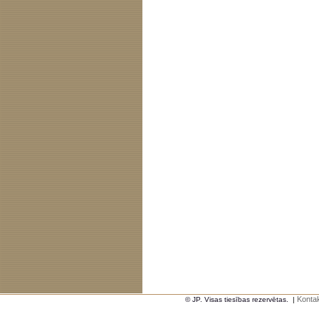
Kontak
© JP. Visas tiesības rezervētas.
|