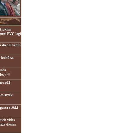
ājoklim
jauni PVC logi
dienai veltīti
 kultūras
vads
deo)
[0]
novadā
ta svētki
gasta svētki
ticis vides
eža dienas