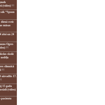
gmols
ti (video)
[0]
u sāk “Spoon
 dienā sveic
nas māsas
4 zēni un 24
jauno Ogres
ideo)
[0]
kslas skolā
 nedēļa
res slimnīcā
i
[0]
 aizvadīts 17.
0]
āj 15 gadu
zstādi (video)
o pacientu