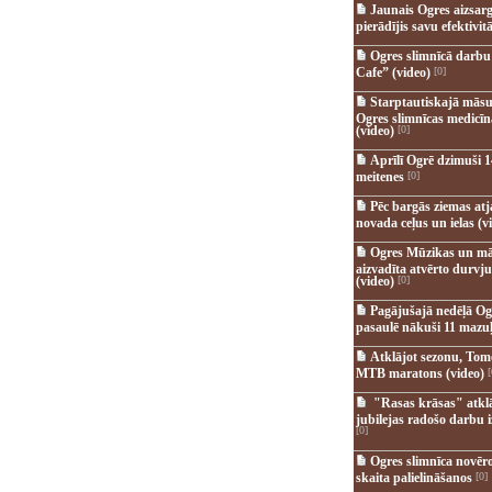
Jaunais Ogres aizsar
pierādījis savu efektivitā
Ogres slimnīcā darb
Cafe” (video)
[0]
Starptautiskajā māsu
Ogres slimnīcas medicī
(video)
[0]
Aprīlī Ogrē dzimuši 1
meitenes
[0]
Pēc bargās ziemas at
novada ceļus un ielas (v
Ogres Mūzikas un mā
aizvadīta atvērto durvju
(video)
[0]
Pagājušajā nedēļā Og
pasaulē nākuši 11 mazuļ
Atklājot sezonu, Tomē
MTB maratons (video)
[
"Rasas krāsas" atkl
jubilejas radošo darbu i
[0]
Ogres slimnīca novēr
skaita palielināšanos
[0]