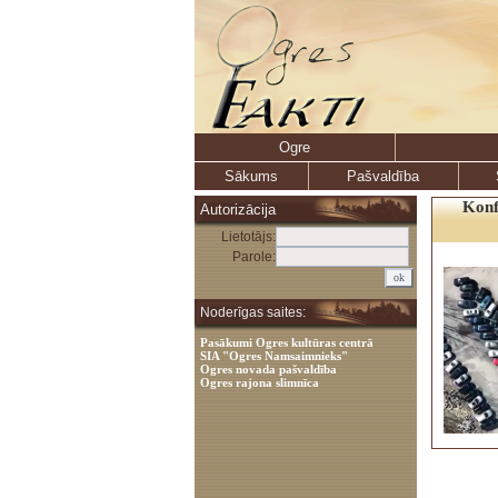
Ogre
Sākums
Pašvaldība
Konf
Autorizācija
Lietotājs:
Parole:
Noderīgas saites:
Pasākumi Ogres kultūras centrā
SIA "Ogres Namsaimnieks"
Ogres novada pašvaldība
Ogres rajona slimnīca