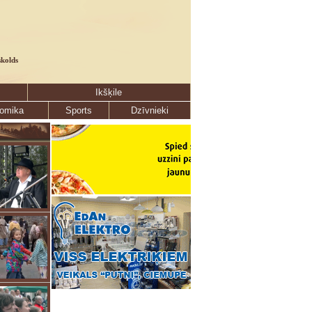
skolds
Ikšķile
omika
Sports
Dzīvnieki