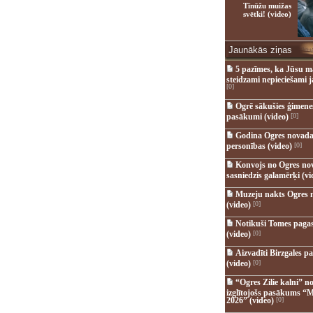
Tīnūžu muižas
svētki! (video)
Jaunākās ziņas
5 pazīmes, ka Jūsu m
steidzami nepieciešami 
[0]
Ogrē sākušies ģimenes 
pasākumi (video)
[0]
Godina Ogres novada
personības (video)
[0]
Konvojs no Ogres no
sasniedzis galamērķi (vi
Muzeju nakts Ogres 
(video)
[0]
Notikuši Tomes pagas
(video)
[0]
Aizvadīti Birzgales pa
(video)
[0]
“Ogres Zilie kalni” no
izglītojošs pasākums “M
2026” (video)
[0]