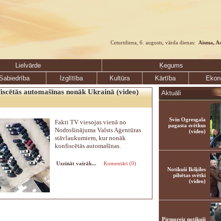
Ceturtdiena, 6. augusts, vārda dienas:
Aisma, A
Lielvārde
Ķegums
Sabiedrība
Izglītība
Kultūra
Kārtība
Ekon
iscētās automašīnas nonāk Ukrainā (video)
Aktuāli
Svin Ogresgala
Fakti TV viesojas vienā no
pagasta svētkus
Nodrošinājuma Valsts Aģentūras
(video)
stāvlaukumiem, kur nonāk
konfiscētās automašīnas.
Uzzināt vairāk...
Komentāri (0)
Notikuši Ikšķiles
pilsētas svētki
(video)
Pirmoreiz notikuši