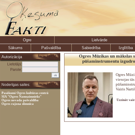
Ogre
Lielvārde
Sākums
Pašvaldība
Sabiedrība
Izglītība
Ogres Mūzikas un mākslas s
Autorizācija
pūšaminstrumentu izgudrot
Lietotājs:
Parole:
Ogres Mūzi
viesojas tās
pūšaminstr
Noderīgas saites:
Vairis Narti
Pasākumi Ogres kultūras centrā
SIA "Ogres Namsaimnieks"
Uzzināt vair
Ogres novada pašvaldība
Ogres rajona slimnīca