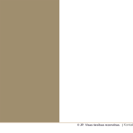
Kontak
© JP. Visas tiesības rezervētas.
|