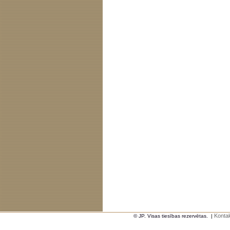
Kontak
© JP. Visas tiesības rezervētas.
|