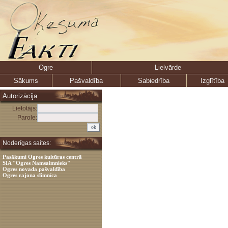
Ogre
Lielvārde
Sākums
Pašvaldība
Sabiedrība
Izglītība
Autorizācija
Lietotājs:
Parole:
Noderīgas saites:
Pasākumi Ogres kultūras centrā
SIA "Ogres Namsaimnieks"
Ogres novada pašvaldība
Ogres rajona slimnīca