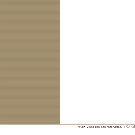
Kontak
© JP. Visas tiesības rezervētas.
|