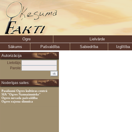
Ogre
Lielvārde
Sākums
Pašvaldība
Sabiedrība
Izglītība
Autorizācija
Lietotājs:
Parole:
Noderīgas saites:
Pasākumi Ogres kultūras centrā
SIA "Ogres Namsaimnieks"
Ogres novada pašvaldība
Ogres rajona slimnīca