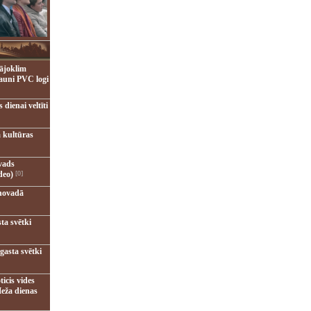
ājoklim
jauni PVC logi
dienai veltīti
 kultūras
vads
deo)
[0]
novadā
ta svētki
gasta svētki
ticis vides
eža dienas