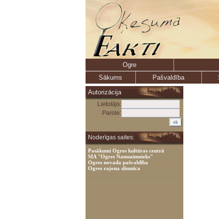
Ogre
Sākums
Pašvaldība
Autorizācija
Lietotājs:
Parole:
Noderīgas saites:
Pasākumi Ogres kultūras centrā
SIA "Ogres Namsaimnieks"
Ogres novada pašvaldība
Ogres rajona slimnīca