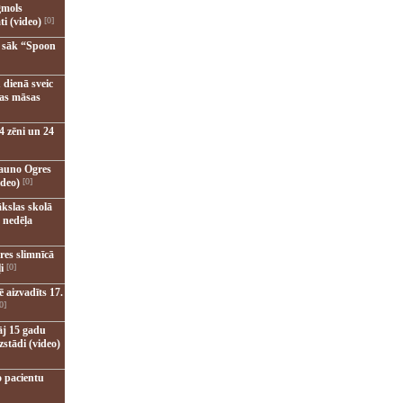
gmols
ti (video)
[0]
u sāk “Spoon
 dienā sveic
nas māsas
4 zēni un 24
jauno Ogres
ideo)
[0]
kslas skolā
 nedēļa
res slimnīcā
i
[0]
 aizvadīts 17.
0]
āj 15 gadu
zstādi (video)
o pacientu