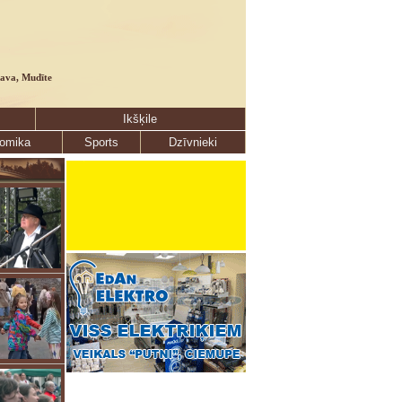
lava, Mudīte
Ikšķile
omika
Sports
Dzīvnieki