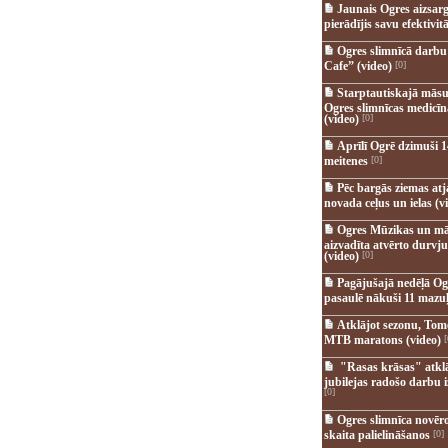
Jaunais Ogres aizsar
pierādījis savu efektivitā
Ogres slimnīcā darb
Cafe” (video)
[0]
Starptautiskajā māsu
Ogres slimnīcas medicī
(video)
[0]
Aprīlī Ogrē dzimuši 1
meitenes
[0]
Pēc bargās ziemas at
novada ceļus un ielas (v
Ogres Mūzikas un mā
aizvadīta atvērto durvju
(video)
[0]
Pagājušajā nedēļā Og
pasaulē nākuši 11 mazuļ
Atklājot sezonu, Tomē
MTB maratons (video)
[
"Rasas krāsas" atkl
jubilejas radošo darbu i
[0]
Ogres slimnīca novēr
skaita palielināšanos
[0]