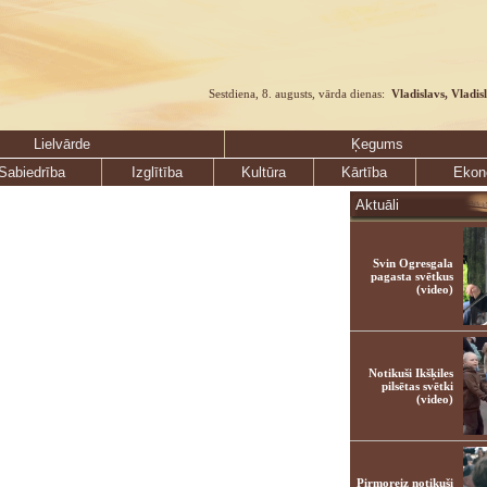
Sestdiena, 8. augusts, vārda dienas:
Vladislavs, Vladis
Lielvārde
Ķegums
Sabiedrība
Izglītība
Kultūra
Kārtība
Ekon
Aktuāli
Svin Ogresgala
pagasta svētkus
(video)
Notikuši Ikšķiles
pilsētas svētki
(video)
Pirmoreiz notikuši