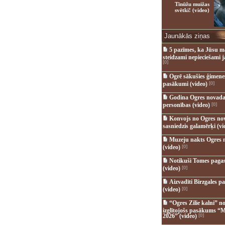
Tīnūžu muižas
svētki! (video)
Jaunākās ziņas
5 pazīmes, ka Jūsu m
steidzami nepieciešami 
[0]
Ogrē sākušies ģimenes 
pasākumi (video)
[0]
Godina Ogres novada
personības (video)
[0]
Konvojs no Ogres no
sasniedzis galamērķi (vi
Muzeju nakts Ogres 
(video)
[0]
Notikuši Tomes pagas
(video)
[0]
Aizvadīti Birzgales pa
(video)
[0]
“Ogres Zilie kalni” no
izglītojošs pasākums “M
2026” (video)
[0]