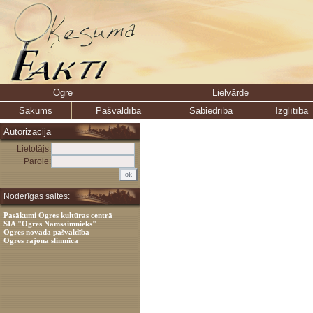
Ogre
Lielvārde
Sākums
Pašvaldība
Sabiedrība
Izglītība
Autorizācija
Lietotājs:
Parole:
Noderīgas saites:
Pasākumi Ogres kultūras centrā
SIA "Ogres Namsaimnieks"
Ogres novada pašvaldība
Ogres rajona slimnīca