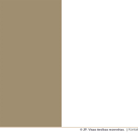
Kontak
© JP. Visas tiesības rezervētas.
|