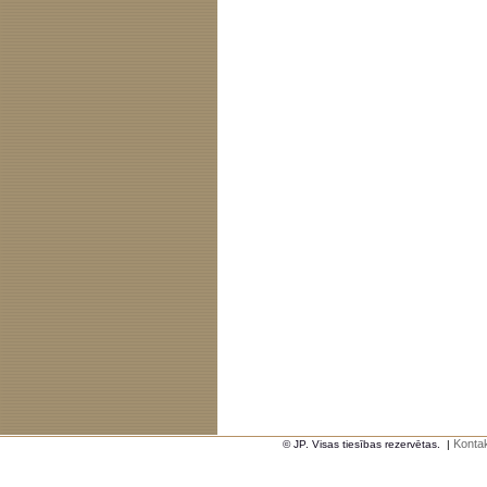
Kontak
© JP. Visas tiesības rezervētas.
|