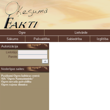
Ogre
Lielvārde
Sākums
Pašvaldība
Sabiedrība
Izglītība
Autorizācija
Lietotājs:
Parole:
Noderīgas saites:
Pasākumi Ogres kultūras centrā
SIA "Ogres Namsaimnieks"
Ogres novada pašvaldība
Ogres rajona slimnīca