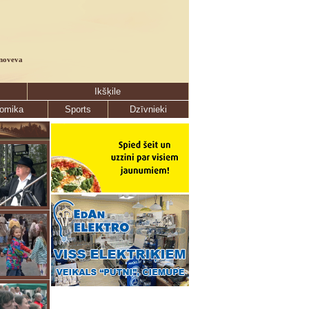
noveva
Ikšķile
omika
Sports
Dzīvnieki