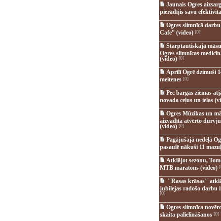
Jaunais Ogres aizsar
pierādījis savu efektivitā
Ogres slimnīcā darb
Cafe” (video)
[0]
Starptautiskajā māsu
Ogres slimnīcas medicī
(video)
[0]
Aprīlī Ogrē dzimuši 1
meitenes
[0]
Pēc bargās ziemas at
novada ceļus un ielas (v
Ogres Mūzikas un mā
aizvadīta atvērto durvju
(video)
[0]
Pagājušajā nedēļā Og
pasaulē nākuši 11 mazuļ
Atklājot sezonu, Tomē
MTB maratons (video)
[
"Rasas krāsas" atkl
jubilejas radošo darbu i
[0]
Ogres slimnīca novēr
skaita palielināšanos
[0]