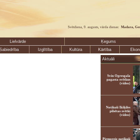
Svētdiena, 9. augusts, vārda dienas:
Madara, Ge
Lielvārde
Ķegums
Sabiedrība
Izglītība
Kultūra
Kārtība
Ekon
Aktuāli
Svin Ogresgala
pagasta svētkus
(video)
Notikuši Ikšķiles
pilsētas svētki
(video)
Pirmoreiz notikuši