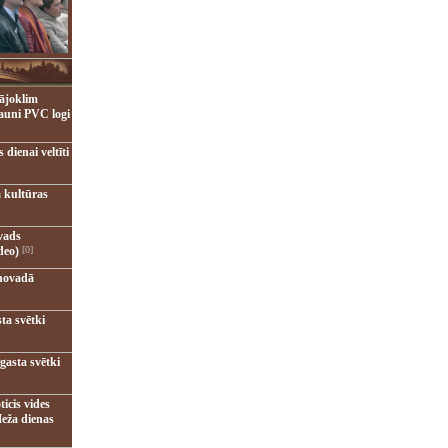
ājoklim
jauni PVC logi
dienai veltīti
 kultūras
vads
deo)
[0]
novadā
ta svētki
gasta svētki
ticis vides
eža dienas