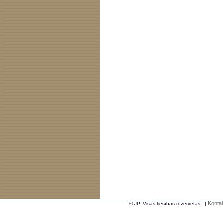
Kontak
© JP. Visas tiesības rezervētas.
|