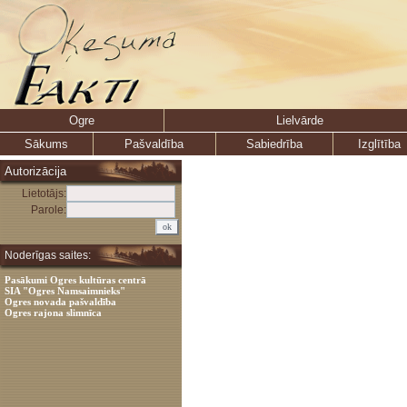
Ogre
Lielvārde
Sākums
Pašvaldība
Sabiedrība
Izglītība
Autorizācija
Lietotājs:
Parole:
Noderīgas saites:
Pasākumi Ogres kultūras centrā
SIA "Ogres Namsaimnieks"
Ogres novada pašvaldība
Ogres rajona slimnīca