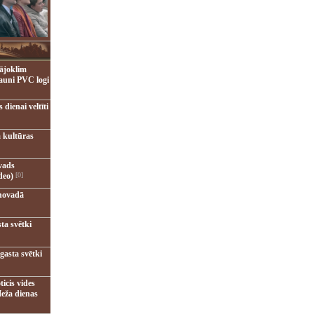
ājoklim
jauni PVC logi
dienai veltīti
 kultūras
vads
deo)
[0]
novadā
ta svētki
gasta svētki
ticis vides
eža dienas