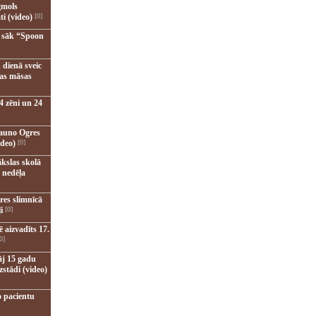
gmols
ti (video)
[0]
u sāk “Spoon
 dienā sveic
nas māsas
4 zēni un 24
jauno Ogres
ideo)
[0]
kslas skolā
 nedēļa
res slimnīcā
i
[0]
 aizvadīts 17.
0]
āj 15 gadu
zstādi (video)
o pacientu