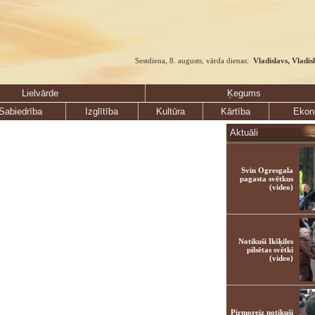
Sestdiena, 8. augusts, vārda dienas:
Vladislavs, Vladis
Lielvārde
Ķegums
Sabiedrība
Izglītība
Kultūra
Kārtība
Ekon
Aktuāli
Svin Ogresgala
pagasta svētkus
(video)
Notikuši Ikšķiles
pilsētas svētki
(video)
Pirmoreiz notikuši