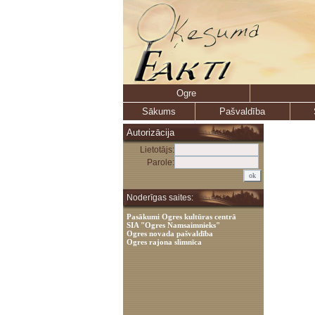
Ogre
Sākums
Pašvaldība
Autorizācija
Lietotājs:
Parole:
Noderīgas saites:
Pasākumi Ogres kultūras centrā
SIA "Ogres Namsaimnieks"
Ogres novada pašvaldība
Ogres rajona slimnīca