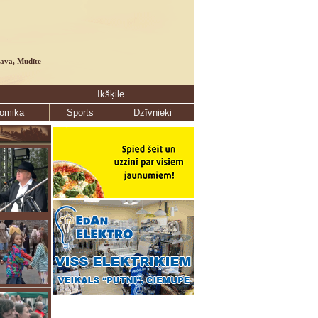
lava, Mudīte
Ikšķile
omika
Sports
Dzīvnieki