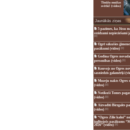
Tīnūžu muižas
svētki! (video)
Jaunākās ziņas
5 pazīmes, ka Jūsu m
steidzami nepieciešami 
[0]
Ogrē sākušies ģimenes 
pasākumi (video)
[0]
Godina Ogres novada
personības (video)
[0]
Konvojs no Ogres no
sasniedzis galamērķi (vi
Muzeju nakts Ogres 
(video)
[0]
Notikuši Tomes pagas
(video)
[0]
Aizvadīti Birzgales pa
(video)
[0]
“Ogres Zilie kalni” no
izglītojošs pasākums “M
2026” (video)
[0]