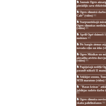
Jaunais Ogres aizsar
pierādījis savu efektivitā
Ogres slimnīcā darb
Cafe” (video)
[0]
Starptautiskajā māsu
Ogres slimnīcas medicī
(video)
[0]
Aprīlī Ogrē dzimuši 1
meitenes
[0]
Pēc bargās ziemas at
novada ceļus un ielas (v
Ogres Mūzikas un mā
aizvadīta atvērto durvju
(video)
[0]
Pagājušajā nedēļā Og
pasaulē nākuši 11 mazuļ
Atklājot sezonu, Tomē
MTB maratons (video)
[
"Rasas krāsas" atkl
jubilejas radošo darbu i
[0]
Ogres slimnīca novēr
skaita palielināšanos
[0]