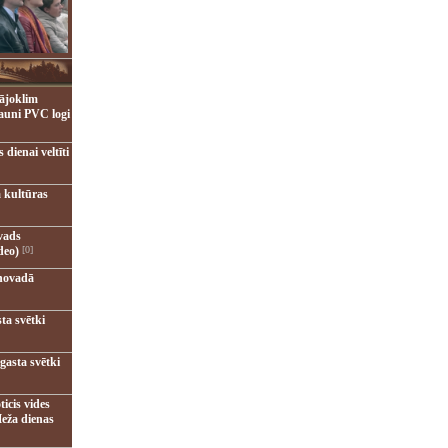
ājoklim
jauni PVC logi
dienai veltīti
 kultūras
vads
deo)
[0]
novadā
ta svētki
gasta svētki
ticis vides
eža dienas