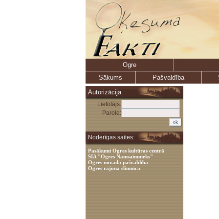
Ogre
Sākums
Pašvaldība
Autorizācija
Lietotājs:
Parole:
Noderīgas saites:
Pasākumi Ogres kultūras centrā
SIA "Ogres Namsaimnieks"
Ogres novada pašvaldība
Ogres rajona slimnīca