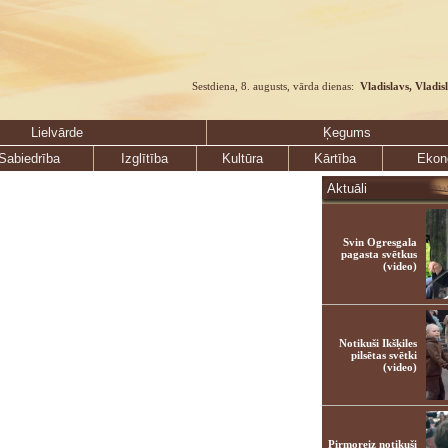
Sestdiena, 8. augusts, vārda dienas:
Vladislavs, Vladis
Lielvārde
Ķegums
Sabiedrība
Izglītība
Kultūra
Kārtība
Ekon
Aktuāli
Svin Ogresgala
pagasta svētkus
(video)
Notikuši Ikšķiles
pilsētas svētki
(video)
Pirmoreiz notikuši