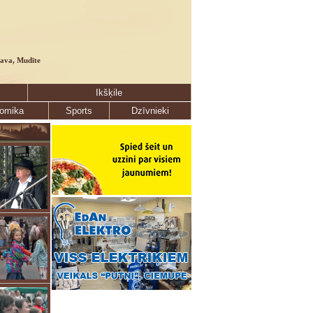
lava, Mudīte
Ikšķile
omika
Sports
Dzīvnieki