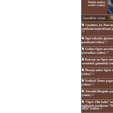
Tīnūžu muižas
svētki! (video)
Jaunākās ziņas
5 pazīmes, ka Jūsu m
steidzami nepieciešami 
[0]
Ogrē sākušies ģimenes 
pasākumi (video)
[0]
Godina Ogres novada
personības (video)
[0]
Konvojs no Ogres no
sasniedzis galamērķi (vi
Muzeju nakts Ogres 
(video)
[0]
Notikuši Tomes pagas
(video)
[0]
Aizvadīti Birzgales pa
(video)
[0]
“Ogres Zilie kalni” no
izglītojošs pasākums “M
2026” (video)
[0]