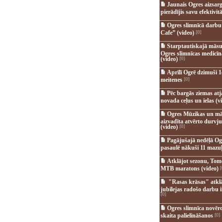
Jaunais Ogres aizsar
pierādījis savu efektivitā
Ogres slimnīcā darb
Cafe” (video)
[0]
Starptautiskajā māsu
Ogres slimnīcas medicī
(video)
[0]
Aprīlī Ogrē dzimuši 1
meitenes
[0]
Pēc bargās ziemas at
novada ceļus un ielas (v
Ogres Mūzikas un mā
aizvadīta atvērto durvju
(video)
[0]
Pagājušajā nedēļā Og
pasaulē nākuši 11 mazuļ
Atklājot sezonu, Tomē
MTB maratons (video)
[
"Rasas krāsas" atkl
jubilejas radošo darbu i
[0]
Ogres slimnīca novēr
skaita palielināšanos
[0]