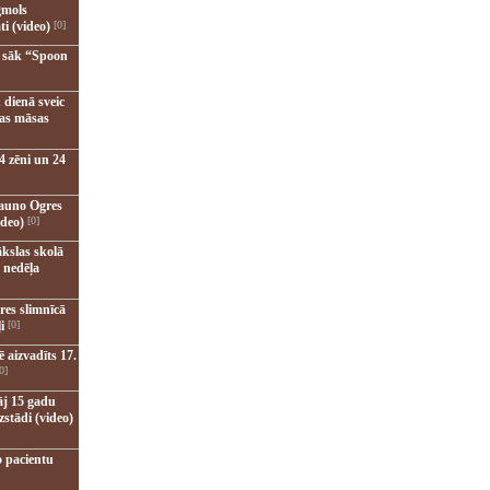
gmols
ti (video)
[0]
u sāk “Spoon
 dienā sveic
nas māsas
4 zēni un 24
jauno Ogres
ideo)
[0]
kslas skolā
 nedēļa
res slimnīcā
i
[0]
 aizvadīts 17.
0]
āj 15 gadu
zstādi (video)
o pacientu