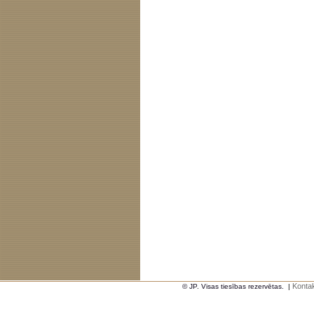
Kontak
© JP. Visas tiesības rezervētas.
|