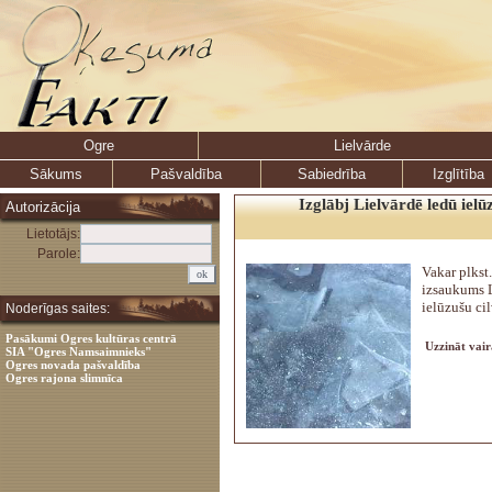
Ogre
Lielvārde
Sākums
Pašvaldība
Sabiedrība
Izglītība
Izglābj Lielvārdē ledū ielū
Autorizācija
Lietotājs:
Parole:
Vakar plkst
izsaukums L
ielūzušu ci
Noderīgas saites:
Pasākumi Ogres kultūras centrā
Uzzināt vair
SIA "Ogres Namsaimnieks"
Ogres novada pašvaldība
Ogres rajona slimnīca