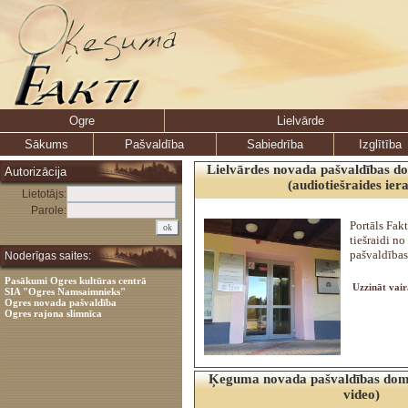
Ogre
Lielvārde
Sākums
Pašvaldība
Sabiedrība
Izglītība
Lielvārdes novada pašvaldības d
Autorizācija
(audiotiešraides iera
Lietotājs:
Parole:
Portāls Fakt
tiešraidi n
pašvaldības
Noderīgas saites:
Pasākumi Ogres kultūras centrā
Uzzināt vair
SIA "Ogres Namsaimnieks"
Ogres novada pašvaldība
Ogres rajona slimnīca
Ķeguma novada pašvaldības domes
video)