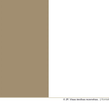
Kontak
© JP. Visas tiesības rezervētas.
|