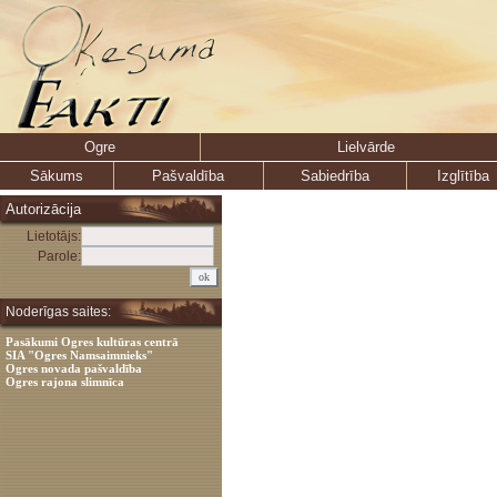
Ogre
Lielvārde
Sākums
Pašvaldība
Sabiedrība
Izglītība
Autorizācija
Lietotājs:
Parole:
Noderīgas saites:
Pasākumi Ogres kultūras centrā
SIA "Ogres Namsaimnieks"
Ogres novada pašvaldība
Ogres rajona slimnīca