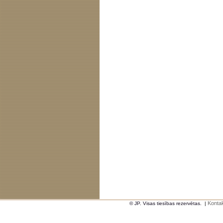
Kontak
© JP. Visas tiesības rezervētas.
|