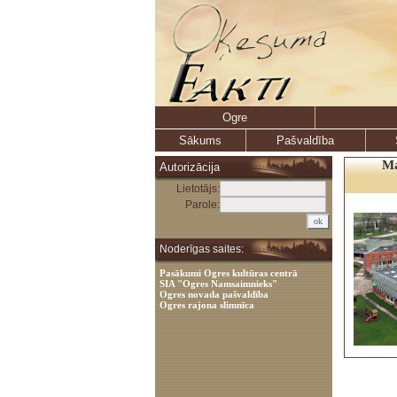
Ogre
Sākums
Pašvaldība
Ma
Autorizācija
Lietotājs:
Parole:
Noderīgas saites:
Pasākumi Ogres kultūras centrā
SIA "Ogres Namsaimnieks"
Ogres novada pašvaldība
Ogres rajona slimnīca