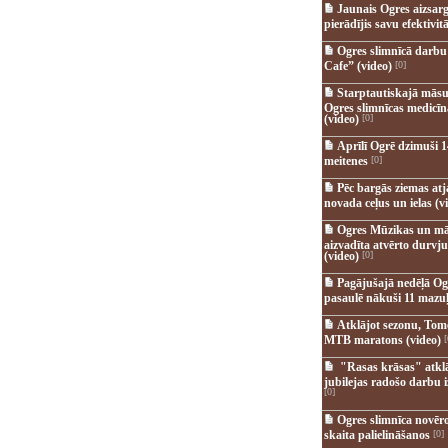
Jaunais Ogres aizsar
pierādījis savu efektivitā
Ogres slimnīcā darb
Cafe” (video)
[0]
Starptautiskajā māsu
Ogres slimnīcas medicī
(video)
[0]
Aprīlī Ogrē dzimuši 1
meitenes
[0]
Pēc bargās ziemas at
novada ceļus un ielas (v
Ogres Mūzikas un mā
aizvadīta atvērto durvju
(video)
[0]
Pagājušajā nedēļā Og
pasaulē nākuši 11 mazuļ
Atklājot sezonu, Tomē
MTB maratons (video)
[
"Rasas krāsas" atkl
jubilejas radošo darbu i
[0]
Ogres slimnīca novēr
skaita palielināšanos
[0]