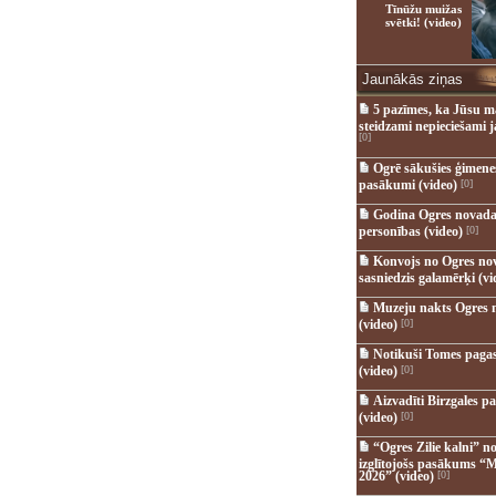
Tīnūžu muižas
svētki! (video)
Jaunākās ziņas
5 pazīmes, ka Jūsu m
steidzami nepieciešami 
[0]
Ogrē sākušies ģimenes 
pasākumi (video)
[0]
Godina Ogres novada
personības (video)
[0]
Konvojs no Ogres no
sasniedzis galamērķi (vi
Muzeju nakts Ogres 
(video)
[0]
Notikuši Tomes pagas
(video)
[0]
Aizvadīti Birzgales pa
(video)
[0]
“Ogres Zilie kalni” no
izglītojošs pasākums “M
2026” (video)
[0]