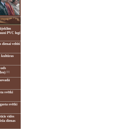
ājoklim
jauni PVC logi
dienai veltīti
 kultūras
vads
deo)
[0]
novadā
ta svētki
gasta svētki
ticis vides
eža dienas