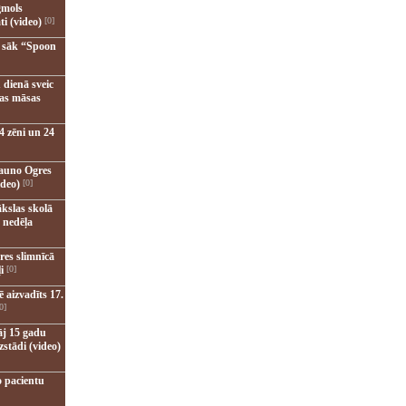
gmols
ti (video)
[0]
u sāk “Spoon
 dienā sveic
nas māsas
4 zēni un 24
jauno Ogres
ideo)
[0]
kslas skolā
 nedēļa
res slimnīcā
i
[0]
 aizvadīts 17.
0]
āj 15 gadu
zstādi (video)
o pacientu