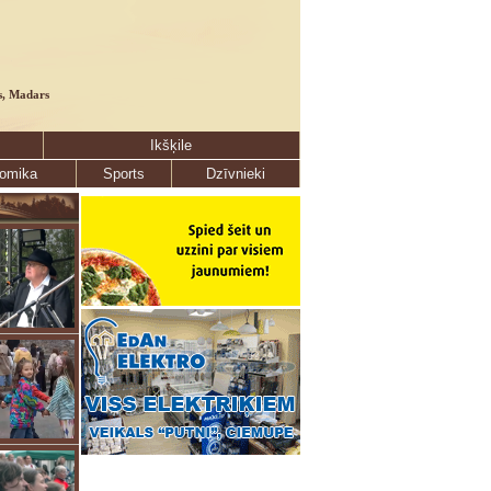
s, Madars
Ikšķile
omika
Sports
Dzīvnieki