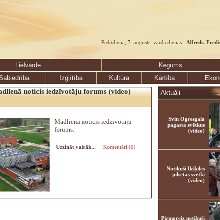
Piektdiena, 7. augusts, vārda dienas:
Alfrēds, Fredi
Lielvārde
Ķegums
Sabiedrība
Izglītība
Kultūra
Kārtība
Ekon
dlienā noticis iedzīvotāju forums (video)
Aktuāli
Svin Ogresgala
Madlienā noticis iedzīvotāju
pagasta svētkus
forums.
(video)
Uzzināt vairāk...
Komentāri (0)
Notikuši Ikšķiles
pilsētas svētki
(video)
Pirmoreiz notikuši