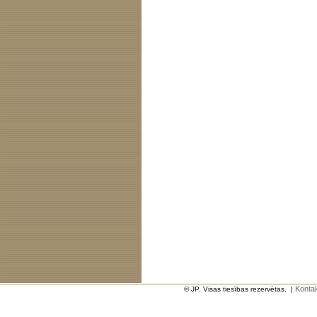
Kontak
© JP. Visas tiesības rezervētas.
|