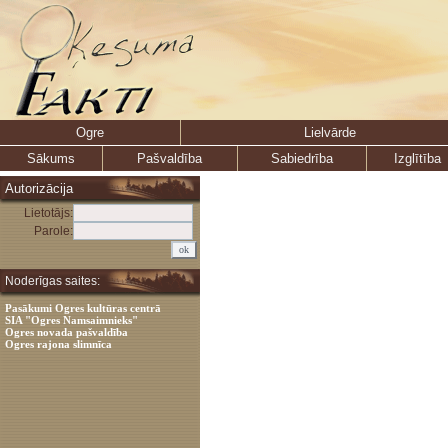
Ogre
Lielvārde
Sākums
Pašvaldība
Sabiedrība
Izglītība
Autorizācija
Lietotājs:
Parole:
Noderīgas saites:
Pasākumi Ogres kultūras centrā
SIA "Ogres Namsaimnieks"
Ogres novada pašvaldība
Ogres rajona slimnīca