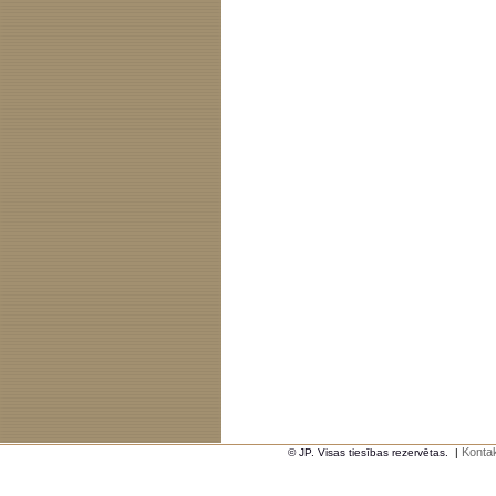
Kontak
© JP. Visas tiesības rezervētas.
|