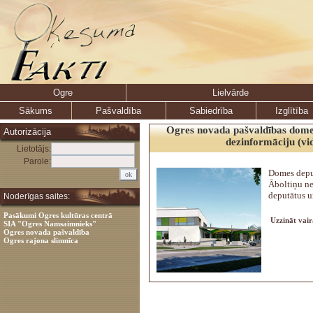
Ogre
Lielvārde
Sākums
Pašvaldība
Sabiedrība
Izglītība
Ogres novada pašvaldības dome 
Autorizācija
dezinformāciju (vi
Lietotājs:
Parole:
Domes depu
Āboltiņu n
deputātus u
Noderīgas saites:
Pasākumi Ogres kultūras centrā
Uzzināt vair
SIA "Ogres Namsaimnieks"
Ogres novada pašvaldība
Ogres rajona slimnīca