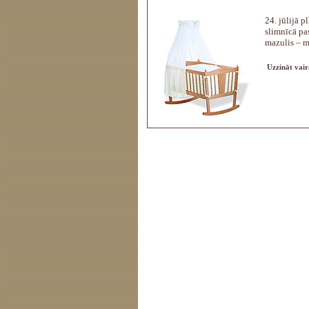
24. jūlijā 
slimnīcā pa
mazulis – m
Uzzināt vair