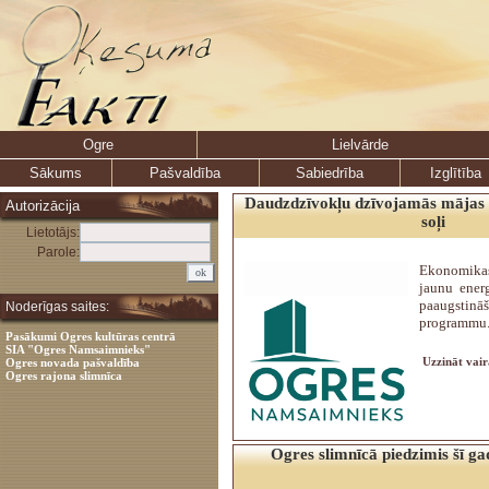
Ogre
Lielvārde
Sākums
Pašvaldība
Sabiedrība
Izglītība
Daudzdzīvokļu dzīvojamās mājas 
Autorizācija
soļi
Lietotājs:
Parole:
Ekonomikas 
jaunu energ
paaugstināš
Noderīgas saites:
programmu
Pasākumi Ogres kultūras centrā
SIA "Ogres Namsaimnieks"
Uzzināt vair
Ogres novada pašvaldība
Ogres rajona slimnīca
Ogres slimnīcā piedzimis šī ga