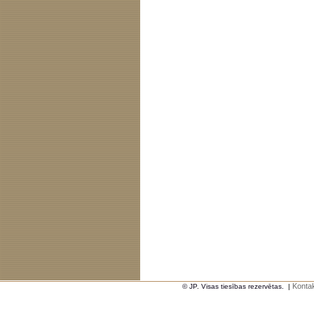
Kontak
© JP. Visas tiesības rezervētas.
|