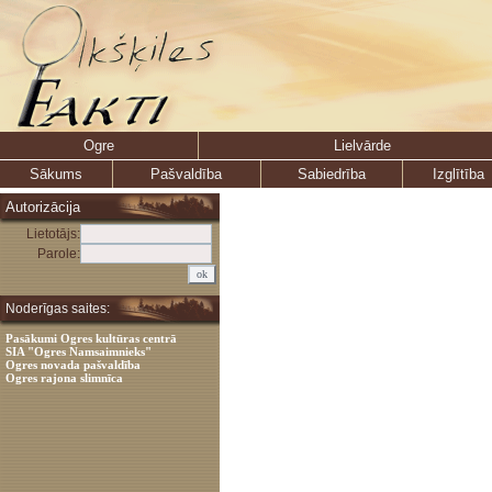
Ogre
Lielvārde
Sākums
Pašvaldība
Sabiedrība
Izglītība
Autorizācija
Lietotājs:
Parole:
Noderīgas saites:
Pasākumi Ogres kultūras centrā
SIA "Ogres Namsaimnieks"
Ogres novada pašvaldība
Ogres rajona slimnīca