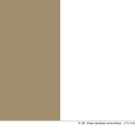
Kontak
© JP. Visas tiesības rezervētas.
|