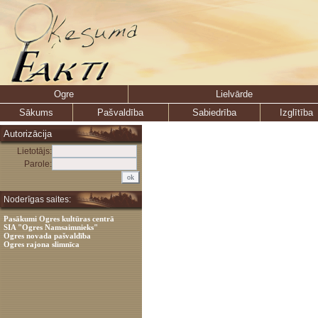
Ogre
Lielvārde
Sākums
Pašvaldība
Sabiedrība
Izglītība
Autorizācija
Lietotājs:
Parole:
Noderīgas saites:
Pasākumi Ogres kultūras centrā
SIA "Ogres Namsaimnieks"
Ogres novada pašvaldība
Ogres rajona slimnīca