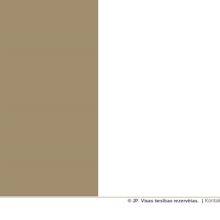
Kontak
© JP. Visas tiesības rezervētas.
|