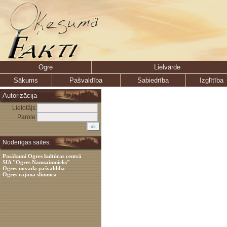
Ogre
Lielvārde
Sākums
Pašvaldība
Sabiedrība
Izglītība
Autorizācija
Lietotājs:
Parole:
Noderīgas saites:
Pasākumi Ogres kultūras centrā
SIA "Ogres Namsaimnieks"
Ogres novada pašvaldība
Ogres rajona slimnīca