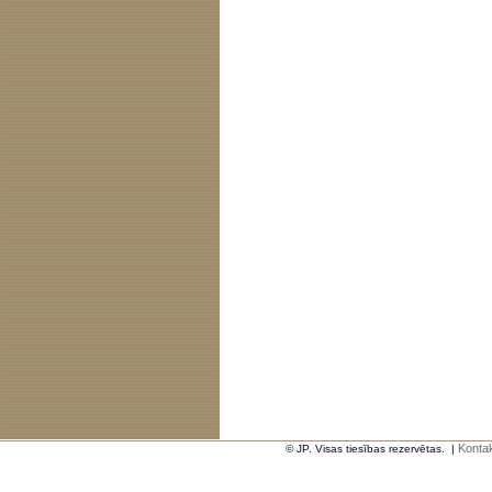
Kontak
© JP. Visas tiesības rezervētas.
|