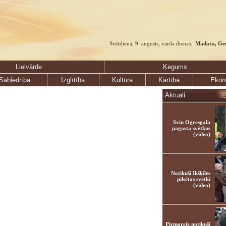
Svētdiena, 9. augusts, vārda dienas:
Madara, Ge
Lielvārde
Ķegums
Sabiedrība
Izglītība
Kultūra
Kārtība
Ekon
Aktuāli
Svin Ogresgala
pagasta svētkus
(video)
Notikuši Ikšķiles
pilsētas svētki
(video)
Pirmoreiz notikuši