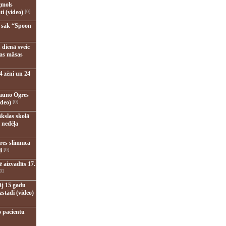
gmols
ti (video)
[0]
u sāk “Spoon
 dienā sveic
nas māsas
4 zēni un 24
jauno Ogres
ideo)
[0]
kslas skolā
 nedēļa
res slimnīcā
i
[0]
 aizvadīts 17.
0]
āj 15 gadu
zstādi (video)
o pacientu