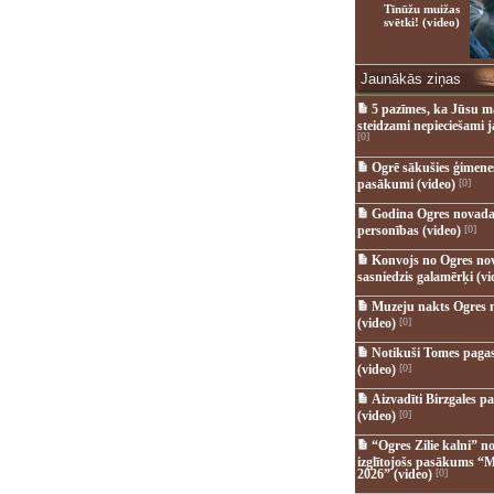
Tīnūžu muižas
svētki! (video)
Jaunākās ziņas
5 pazīmes, ka Jūsu m
steidzami nepieciešami 
[0]
Ogrē sākušies ģimenes 
pasākumi (video)
[0]
Godina Ogres novada
personības (video)
[0]
Konvojs no Ogres no
sasniedzis galamērķi (vi
Muzeju nakts Ogres 
(video)
[0]
Notikuši Tomes pagas
(video)
[0]
Aizvadīti Birzgales pa
(video)
[0]
“Ogres Zilie kalni” no
izglītojošs pasākums “M
2026” (video)
[0]