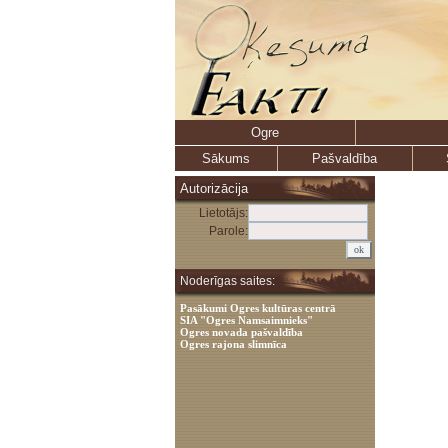
Ogre
Sākums
Pašvaldība
Autorizācija
Lietotājs:
Parole:
Noderīgas saites:
Pasākumi Ogres kultūras centrā
SIA "Ogres Namsaimnieks"
Ogres novada pašvaldība
Ogres rajona slimnīca