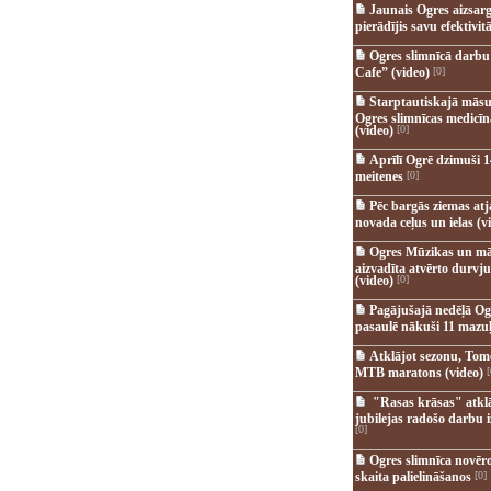
Jaunais Ogres aizsar
pierādījis savu efektivitā
Ogres slimnīcā darb
Cafe” (video)
[0]
Starptautiskajā māsu
Ogres slimnīcas medicī
(video)
[0]
Aprīlī Ogrē dzimuši 1
meitenes
[0]
Pēc bargās ziemas at
novada ceļus un ielas (v
Ogres Mūzikas un mā
aizvadīta atvērto durvju
(video)
[0]
Pagājušajā nedēļā Og
pasaulē nākuši 11 mazuļ
Atklājot sezonu, Tomē
MTB maratons (video)
[
"Rasas krāsas" atkl
jubilejas radošo darbu i
[0]
Ogres slimnīca novēr
skaita palielināšanos
[0]