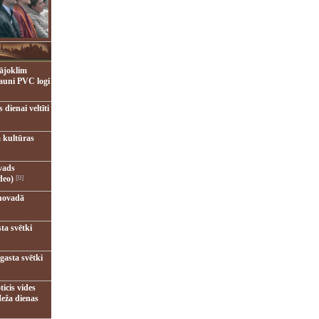
ājoklim
jauni PVC logi
dienai veltīti
 kultūras
vads
deo)
[0]
novadā
ta svētki
gasta svētki
ticis vides
eža dienas