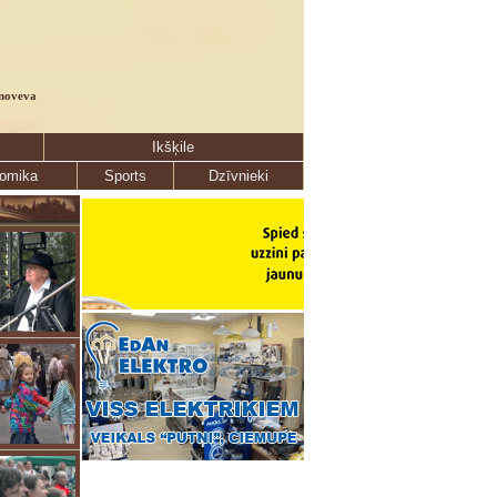
noveva
Ikšķile
omika
Sports
Dzīvnieki