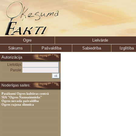
Ogre
Lielvārde
Sākums
Pašvaldība
Sabiedrība
Izglītība
Autorizācija
Lietotājs:
Parole:
Noderīgas saites:
Pasākumi Ogres kultūras centrā
SIA "Ogres Namsaimnieks"
Ogres novada pašvaldība
Ogres rajona slimnīca