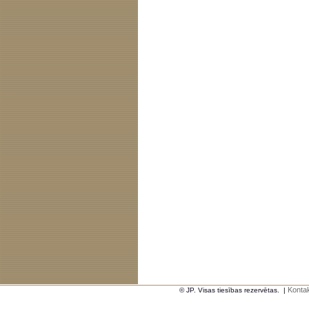
Kontak
© JP. Visas tiesības rezervētas.
|