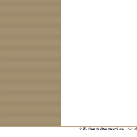
Kontak
© JP. Visas tiesības rezervētas.
|