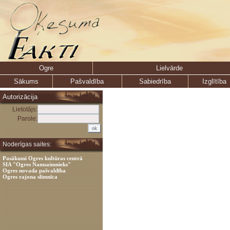
Ogre
Lielvārde
Sākums
Pašvaldība
Sabiedrība
Izglītība
Autorizācija
Lietotājs:
Parole:
Noderīgas saites:
Pasākumi Ogres kultūras centrā
SIA "Ogres Namsaimnieks"
Ogres novada pašvaldība
Ogres rajona slimnīca