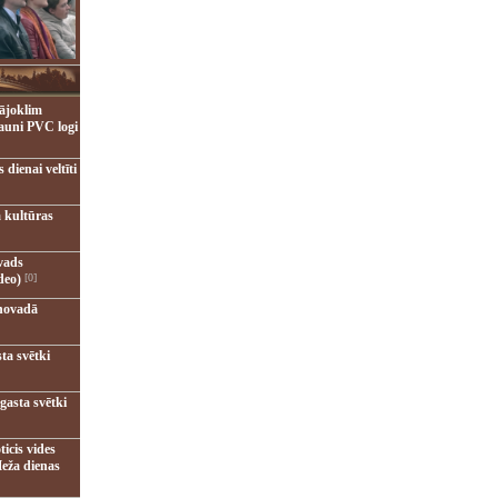
ājoklim
jauni PVC logi
dienai veltīti
 kultūras
vads
deo)
[0]
novadā
ta svētki
gasta svētki
ticis vides
eža dienas