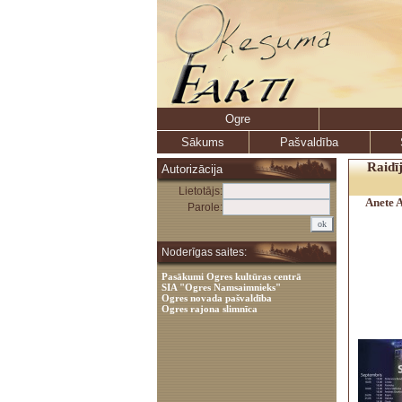
Ogre
Sākums
Pašvaldība
Raid
Autorizācija
Lietotājs:
Anete 
Parole:
Noderīgas saites:
Pasākumi Ogres kultūras centrā
SIA "Ogres Namsaimnieks"
Ogres novada pašvaldība
Ogres rajona slimnīca