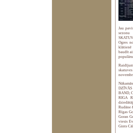
Jau pavi
sezonu 
SKATUVE
Ogres no
klātienē
baudīt a
populāru
Raidījum
skatuve
novembr
Nākamās
DZĪVĀS 
BAND, 
RIGA R
dziedātā
Rudāne &
Rīgas Go
Goran Go
viesis E
Gints Cāl