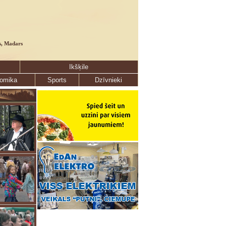
s, Madars
Ikšķile
omika
Sports
Dzīvnieki