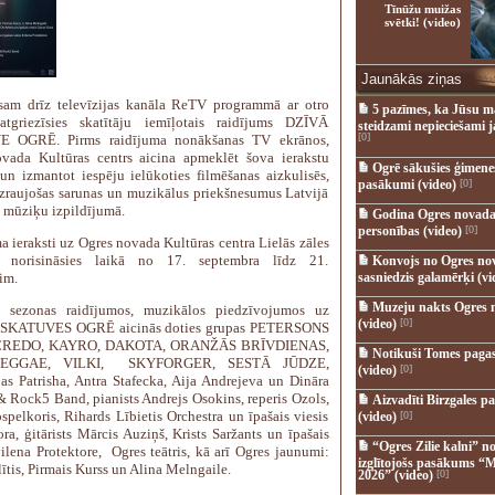
Tīnūžu muižas
svētki! (video)
Jaunākās ziņas
sam drīz televīzijas kanāla ReTV programmā ar otro
5 pazīmes, ka Jūsu m
atgriezīsies skatītāju iemīļotais raidījums DZĪVĀ
steidzami nepieciešami 
[0]
 OGRĒ. Pirms raidījuma nonākšanas TV ekrānos,
vada Kultūras centrs aicina apmeklēt šova ierakstu
Ogrē sākušies ģimenes 
 un izmantot iespēju ielūkoties filmēšanas aizkulisēs,
pasākumi (video)
[0]
izraujošas sarunas un muzikālus priekšnesumus Latvijā
 mūziķu izpildījumā.
Godina Ogres novada
personības (video)
[0]
a ieraksti uz Ogres novada Kultūras centra Lielās zāles
s norisināsies laikā no 17. septembra līdz 21.
Konvojs no Ogres no
im.
sasniedzis galamērķi (vi
Muzeju nakts Ogres 
 sezonas raidījumos, muzikālos piedzīvojumos uz
(video)
[0]
SKATUVES OGRĒ aicinās doties grupas PETERSONS
CREDO, KAYRO, DAKOTA, ORANŽĀS BRĪVDIENAS,
Notikuši Tomes pagas
EGGAE, VILKI, SKYFORGER, SESTĀ JŪDZE,
(video)
[0]
jas Patrisha, Antra Stafecka, Aija Andrejeva un Dināra
 Rock5 Band, pianists Andrejs Osokins, reperis Ozols,
Aizvadīti Birzgales pa
spelkoris, Rihards Lībietis Orchestra un īpašais viesis
(video)
[0]
ra, ģitārists Mārcis Auziņš, Krists Saržants un īpašais
“Ogres Zilie kalni” no
vilena Protektore, Ogres teātris, kā arī Ogres jaunumi:
izglītojošs pasākums “M
ītis, Pirmais Kurss un Alina Melngaile.
2026” (video)
[0]