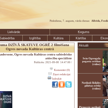
Piektdiena, 7. augusts, vārda dienas:
Alfrēds, Fredi
Lielvārde
Ķegums
Sabiedrība
Izglītība
Kultūra
Kārtība
Ekon
ījuma DZĪVĀ SKATUVE OGRĒ 2 filmēšana
Aktuāli
Ogres novada Kultūras centrā
Andersone, Ogres novada Kultūras centra sabiedrisko
attiecību speciāliste
Svin Ogresgala
pagasta svētkus
Publicēts: 2021-09-08 14:47:00 /
(video)
Komentāri (0)
Ziņot redakcijai
Izdrukāt
Notikuši Ikšķiles
pilsētas svētki
(video)
Pirmoreiz notikuši