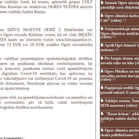
a vadītāju lomā, kā ierasts, apburošā grupas COLT
Jaunais Ogres aizsar
Elīna Krastiņa un atraktīvais OGRES TEĀTRA aktieris
pierādījis savu efektivitā
umu vadītājs Andris Krauja.
Ogres slimnīcā darb
Cafe” (video)
[0]
Starptautiskajā māsu
s uz DZĪVĀ SKATUVE OGRĒ 2 filmēšanām var
Ogres slimnīcas medicī
es Ogres novada Kultūras centra, kā arī citās BIĻEŠU
(video)
[0]
S kasēs un internetā vietnē www.bilesupardize.lv.
cena 13 EUR vai 10 EUR, uzrādot Ogres novadnieka
Aprīlī Ogrē dzimuši 1
meitenes
[0]
r valdības pieņemtajiem epidemioloģiskās drošības
Pēc bargās ziemas at
novada ceļus un ielas (v
miem un pasākumu rīkošanas ierobežojumiem, lai
tu koncertu, pasākuma norises vietā apmeklētājiem
Ogres Mūzikas un mā
 digitālais Covid-19 sertifikāts, kas apliecina, ka
aizvadīta atvērto durvju
ir vakcinējusies vai izslimojusi Covid-19 un personu
(video)
[0]
ošs dokuments. Noteikumi attiecas uz visām vecuma
Pagājušajā nedēļā Og
ai skaitā bērniem.
pasaulē nākuši 11 mazuļ
emt vērā, ka apmeklējuma noteikumi var mainīties un
Atklājot sezonu, Tomē
i norisināsies pēc tā brīža valstī noteiktajiem
MTB maratons (video)
[
loģiskās drošības noteikumiem.
"Rasas krāsas" atkl
jubilejas radošo darbu i
[0]
Ogres slimnīca novēr
skaita palielināšanos
[0]
ot komentāru: