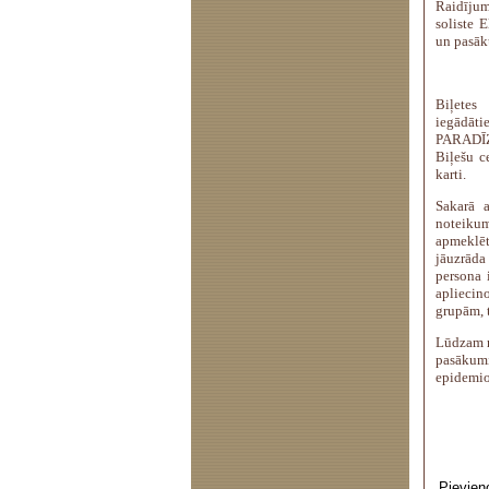
Raidījum
soliste 
un pasāk
Biļete
iegādāti
PARADĪZE
Biļešu 
karti.
Sakarā a
noteiku
apmeklē
jāuzrāda
persona 
apliecin
grupām, t
Lūdzam ņ
pasākum
epidemio
Pievien