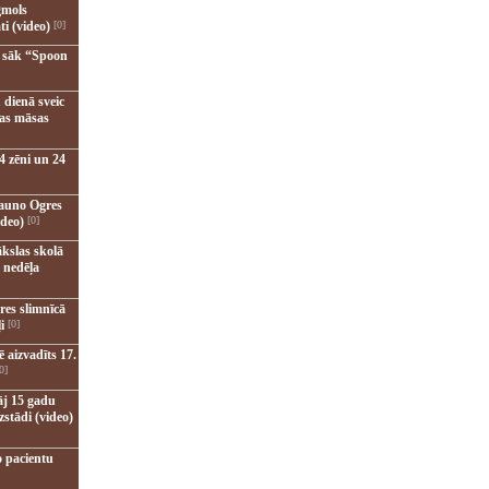
gmols
ti (video)
[0]
u sāk “Spoon
 dienā sveic
nas māsas
4 zēni un 24
jauno Ogres
ideo)
[0]
kslas skolā
 nedēļa
res slimnīcā
i
[0]
 aizvadīts 17.
0]
āj 15 gadu
zstādi (video)
o pacientu