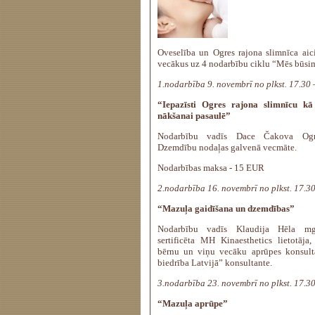
Oveselība un Ogres rajona slimnīca aic
vecākus uz 4 nodarbību ciklu “Mēs būsi
1.nodarbība 9. novembrī no plkst. 17.30 
“Iepazīsti Ogres rajona slimnīcu kā
nākšanai pasaulē”
Nodarbību vadīs Dace Čakova Ogre
Dzemdību nodaļas galvenā vecmāte.
Nodarbības maksa - 15 EUR
2.nodarbība 16. novembrī no plkst. 17.3
“Mazuļa gaidīšana un dzemdības”
Nodarbību vadīs Klaudija Hēla mg.Sc
sertificēta MH Kinaesthetics lietotāja
bērnu un viņu vecāku aprūpes konsulta
biedrība Latvijā” konsultante.
3.nodarbība 23. novembrī no plkst. 17.3
“Mazuļa aprūpe”