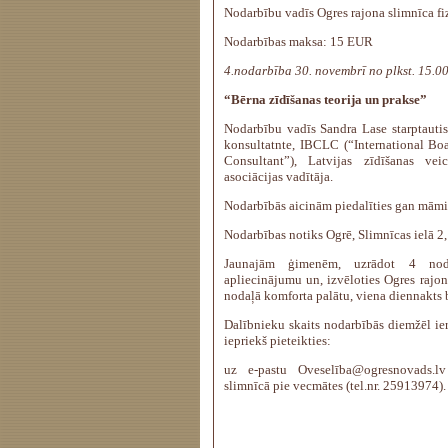
Nodarbību vadīs Ogres rajona slimnīca fiz
Nodarbības maksa: 15 EUR
4.nodarbība 30. novembrī no plkst. 15.0
“Bērna zīdīšanas teorija un prakse”
Nodarbību vadīs Sandra Lase starptautisk
konsultatnte, IBCLC (“International Boa
Consultant”), Latvijas zīdīšanas vei
asociācijas vadītāja.
Nodarbībās aicinām piedalīties gan māmiņ
Nodarbības notiks Ogrē, Slimnīcas ielā 2, 
Jaunajām ģimenēm, uzrādot 4 nod
apliecinājumu un, izvēloties Ogres raj
nodaļā komforta palātu, viena diennakts 
Dalībnieku skaits nodarbībās diemžēl ie
iepriekš pieteikties:
uz e-pastu Oveselība@ogresnovads.
slimnīcā pie vecmātes (tel.nr. 25913974).