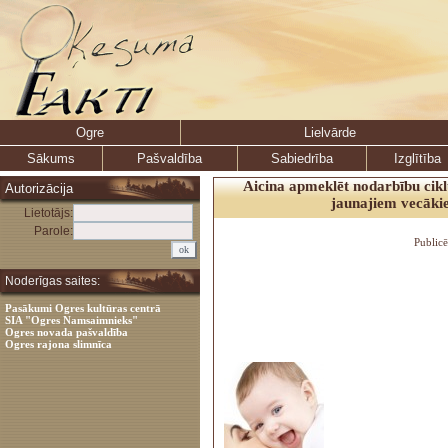
Ogre
Lielvārde
Sākums
Pašvaldība
Sabiedrība
Izglītība
Aicina apmeklēt nodarbību cik
Autorizācija
jaunajiem vecāk
Lietotājs:
Parole:
Public
Noderīgas saites:
Pasākumi Ogres kultūras centrā
SIA "Ogres Namsaimnieks"
Ogres novada pašvaldība
Ogres rajona slimnīca