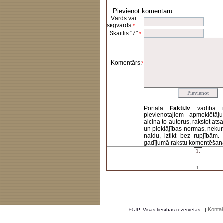
Pievienot komentāru:
Vārds vai
segvārds:
*
Skaitlis "7":
*
Komentārs:
*
Portāla
Fakti.lv
vadība 
pievienotajiem apmeklētāj
aicina to autorus, rakstot at
un pieklājības normas, nekur
naidu, iztikt bez rupjībām
gadījumā rakstu komentēšanas 
1.
1
Kontak
© JP. Visas tiesības rezervētas.
|