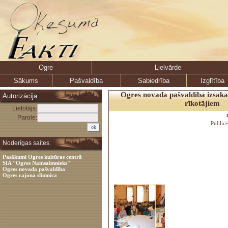
Ogre
Lielvārde
Sākums
Pašvaldība
Sabiedrība
Izglītība
Ogres novada pašvaldība izsaka
Autorizācija
rīkotājiem
Lietotājs:
Parole:
Public
Noderīgas saites:
Pasākumi Ogres kultūras centrā
SIA "Ogres Namsaimnieks"
Ogres novada pašvaldība
Ogres rajona slimnīca