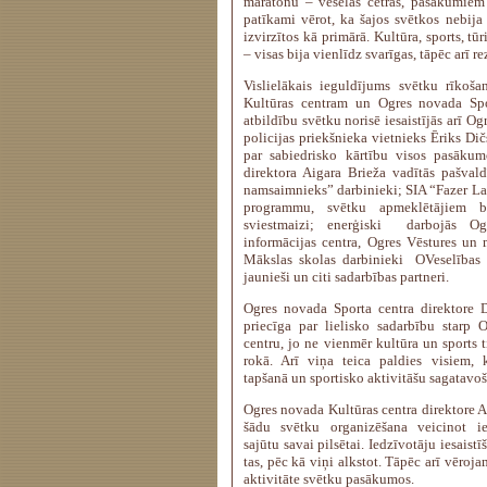
maratonu – veselas četras, pasākumiem 
patīkami vērot, ka šajos svētkos nebija
izvirzītos kā primārā. Kultūra, sports, tūr
– visas bija vienlīdz svarīgas, tāpēc arī re
Vislielākais ieguldījums svētku rīkoš
Kultūras centram un Ogres novada Spo
atbildību svētku norisē iesaistījās arī O
policijas priekšnieka vietnieks Ēriks Dič
par sabiedrisko kārtību visos pasākumo
direktora Aigara Brieža vadītās pašval
namsaimnieks” darbinieki; SIA “Fazer Lat
programmu, svētku apmeklētājiem bi
sviestmaizi; enerģiski darbojās O
informācijas centra, Ogres Vēstures un
Mākslas skolas darbinieki OVeselības 
jaunieši un citi sadarbības partneri.
Ogres novada Sporta centra direktore D
priecīga par lielisko sadarbību starp 
centru, jo ne vienmēr kultūra un sports 
rokā. Arī viņa teica paldies visiem, k
tapšanā un sportisko aktivitāšu sagatavo
Ogres novada Kultūras centra direktore A
šādu svētku organizēšana veicinot ie
sajūtu savai pilsētai. Iedzīvotāju iesaistī
tas, pēc kā viņi alkstot. Tāpēc arī vēroja
aktivitāte svētku pasākumos.