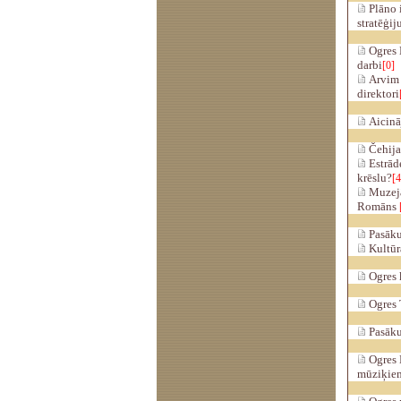
Plāno i
stratēģij
Ogres 
darbi
[0]
Arvim 
direktori
Aicinā
Čehijas
Estrāde
krēslu?
[4
Muzejā
Romāns
Pasākum
Kultūra
Ogres k
Ogres T
Pasāku
Ogres M
mūziķie