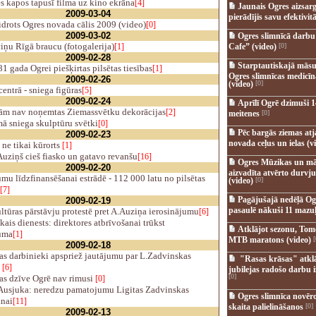
s kapos tapusī filma uz kino ekrāna
[4]
Jaunais Ogres aizsar
2009-03-04
pierādījis savu efektivitā
drots Ogres novada cālis 2009 (video)
[0]
2009-03-02
Ogres slimnīcā darb
iņu Rīgā braucu (fotogalerija)
[1]
Cafe” (video)
[0]
2009-02-28
Starptautiskajā māsu
1 gada Ogrei piešķirtas pilsētas tiesības
[1]
Ogres slimnīcas medicī
2009-02-26
(video)
[0]
entrā - sniega figūras
[5]
2009-02-24
Aprīlī Ogrē dzimuši 1
ām nav noņemtas Ziemassvētku dekorācijas
[2]
meitenes
[0]
ā sniega skulptūru svētki
[0]
Pēc bargās ziemas at
2009-02-23
novada ceļus un ielas (v
ne tikai kūrorts
[1]
uziņš cieš fiasko un gatavo revanšu
[16]
Ogres Mūzikas un mā
2009-02-20
aizvadīta atvērto durvju
u līdzfinansēšanai estrādē - 112 000 latu no pilsētas
(video)
[0]
[7]
Pagājušajā nedēļā Og
2009-02-19
pasaulē nākuši 11 mazuļ
tūras pārstāvju protestē pret A.Auziņa ierosinājumu
[6]
kais dienests: direktores atbrīvošanai trūkst
Atklājot sezonu, Tomē
uma
[1]
MTB maratons (video)
[
2009-02-18
s darbinieki apspriež jautājumu par L.Zadvinskas
"Rasas krāsas" atkl
u
[6]
jubilejas radošo darbu i
[0]
as dzīve Ogrē nav rimusi
[0]
Ausjuka: neredzu pamatojumu Ligitas Zadvinskas
Ogres slimnīca novēr
anai
[11]
skaita palielināšanos
[0]
2009-02-13