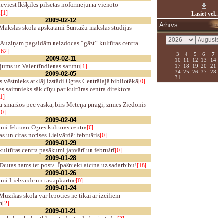
eviest Ikšķiles pilsētas noformējuma vienoto
u
[1]
Lasiet vēl..
2009-02-12
Arhīvs
Mākslas skolā apskatāmi Suntažu mākslas studijas
Auziņam pagaidām neizdodas “gāzt” kultūras centra
[62]
3
4
5
6
7
2009-02-11
10
11
12
13
14
jums uz Valentīndienas sarunu
17
18
19
20
21
[1]
24
25
26
27
28
2009-02-05
31
 vēstnieks atklāj izstādi Ogres Centrālajā bibliotēkā
[0]
s saimnieks sāk cīņu par kultūras centra direktora
1]
 smaržos pēc vaska, birs Meteņa pīrāgi, zīmēs Ziedonis
[0]
2009-02-04
i februārī Ogres kultūras centrā
[0]
s un citas norises Lielvārdē: februāris
[0]
2009-01-29
ultūras centra pasākumi janvārī un februārī
[0]
2009-01-28
autas nams iet postā. Īpašnieki aicina uz sadarbību!
[18]
2009-01-26
mi Lielvārdē un tās apkārtnē
[0]
2009-01-24
ūzikas skola var lepoties ne tikai ar izciliem
m
[2]
2009-01-21