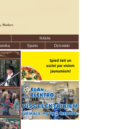
s, Madars
Ikšķile
omika
Sports
Dzīvnieki