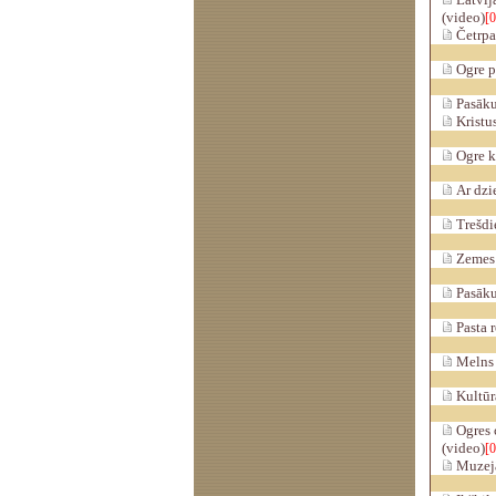
(video)
[0
Četrpa
Ogre pi
Pasākum
Kristus
Ogre kļ
Ar dzie
Trešdie
Zemes s
Pasākum
Pasta r
Melns u
Kultūra
Ogres c
(video)
[0
Muzejā