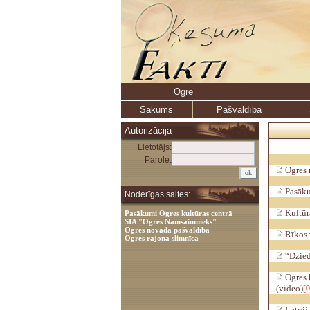
Ogre
Sākums
Pašvaldība
Autorizācija
Lietotājs:
Parole:
Ogres 
Pasāku
Noderīgas saites:
Kultūra
Pasākumi Ogres kultūras centrā
SIA "Ogres Namsaimnieks"
Ogres novada pašvaldība
Rīkos v
Ogres rajona slimnīca
“Dzied
Ogres 
(video)
[0
Latvija