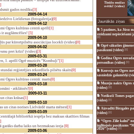
Tīnūžu muižas
]
svētki! (video)
dsmit gados noslīku
[3]
2009-04-14
edzīvo Lieldienas (fotogalerija)
[0]
Jaunākās ziņas
2009-04-12
i Ogres kultūras centrā aprīlī
[1]
5 pazīmes, ka Jūsu m
 ir augšāmcēlies!
[5]
steidzami nepieciešami 
2009-04-10
[0]
ūs par kūrortpilsētu asociācijas locekli (video)
[0]
Ogrē sākušies ģimenes 
2009-04-02
pasākumi (video)
[0]
smu pret krīzi! (video)
[3]
2009-03-31
Godina Ogres novada
n, 1. aprīlī Ogrē muzicēs “Kombuļi”
[1]
personības (video)
[0]
2009-03-28
tundai reģistrējies rekordliels pilsētu skaits
[0]
Konvojs no Ogres no
2009-03-24
sasniedzis galamērķi (vi
i Ogres kultūras centrā: marts
[0]
Muzeju nakts Ogres 
2009-03-18
(video)
[0]
omāni - atklātnēs!
[0]
2009-03-11
Notikuši Tomes pagas
n citas krāsas
[1]
(video)
[0]
2009-03-10
s un citas norises Lielvārdē marta mēnesī
[1]
Aizvadīti Birzgales pa
2009-03-09
(video)
[0]
entrālajā bibliotēkā iespēja bez maksas skatīties filmas
“Ogres Zilie kalni” no
]
izglītojošs pasākums “M
 garāks darba laiks un bezmaksas ieeja
[0]
2026” (video)
[0]
2009-03-06