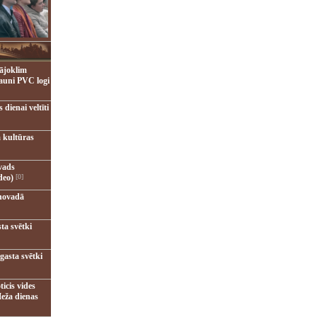
ājoklim
jauni PVC logi
dienai veltīti
 kultūras
vads
deo)
[0]
novadā
ta svētki
gasta svētki
ticis vides
eža dienas