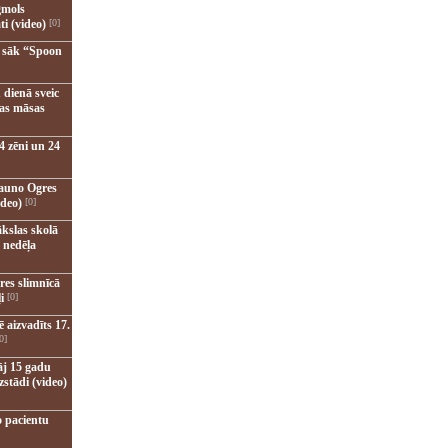
gmols
ti (video)
[0]
u sāk “Spoon
 dienā sveic
nas māsas
4 zēni un 24
jauno Ogres
ideo)
[0]
kslas skolā
 nedēļa
res slimnīcā
i
[0]
 aizvadīts 17.
0]
āj 15 gadu
zstādi (video)
o pacientu