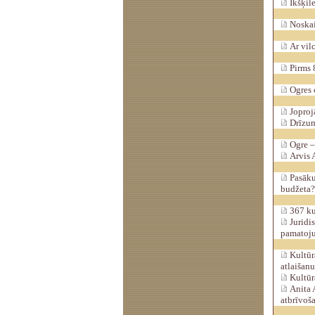
Ikšķile
Noskai
Ar vilc
Pirms 8
Ogres c
Joproj
Drīzum
Ogre – 
Arvis A
Pasākum
budžeta?
367 kul
Juridis
pamatoj
Kultūra
atlaišan
Kultūr
Anita 
atbrīvoš