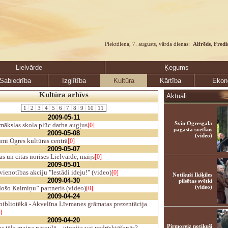
Piektdiena, 7. augusts, vārda dienas:
Alfrēds, Fredi
Lielvārde
Ķegums
Sabiedrība
Izglītība
Kultūra
Kārtība
Ekon
Kultūra arhīvs
Aktuāli
1
2
3
4
5
6
7
8
9
10
11
2009-05-11
Svin Ogresgala
mākslas skola plūc darba augļus
[0]
pagasta svētkus
2009-05-08
(video)
mi Ogres kultūras centrā
[0]
2009-05-07
s un citas norises Lielvārdē, maijs
[0]
2009-05-01
ienotības akciju "Iestādi ideju!" (video)
[0]
Notikuši Ikšķiles
2009-04-30
pilsētas svētki
(video)
ošo Kaimiņu” partneris (video)
[0]
2009-04-24
bibliotēkā - Akvelīna Līvmanes grāmatas prezentācija
]
2009-04-20
Pirmoreiz notikuši
s tēla maiņa pasaulē – utopija vai uzdrīsktēšanās?