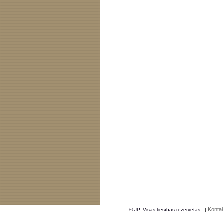
Kontak
© JP. Visas tiesības rezervētas.
|