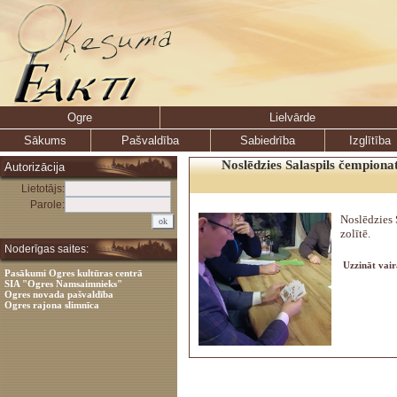
Ogre
Lielvārde
Sākums
Pašvaldība
Sabiedrība
Izglītība
Noslēdzies Salaspils čempionat
Autorizācija
Lietotājs:
Parole:
Noslēdzies 
zolītē.
Noderīgas saites:
Uzzināt vair
Pasākumi Ogres kultūras centrā
SIA "Ogres Namsaimnieks"
Ogres novada pašvaldība
Ogres rajona slimnīca