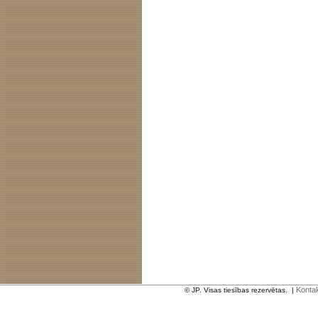
Kontak
© JP. Visas tiesības rezervētas.
|