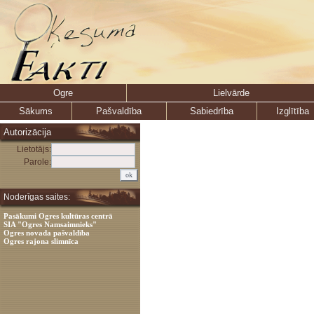
Ogre
Lielvārde
Sākums
Pašvaldība
Sabiedrība
Izglītība
Autorizācija
Lietotājs:
Parole:
Noderīgas saites:
Pasākumi Ogres kultūras centrā
SIA "Ogres Namsaimnieks"
Ogres novada pašvaldība
Ogres rajona slimnīca