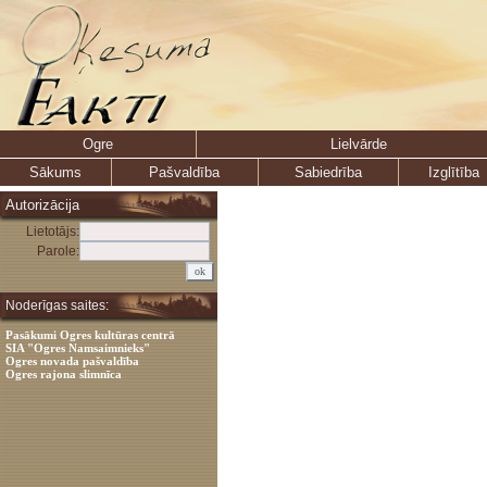
Ogre
Lielvārde
Sākums
Pašvaldība
Sabiedrība
Izglītība
Autorizācija
Lietotājs:
Parole:
Noderīgas saites:
Pasākumi Ogres kultūras centrā
SIA "Ogres Namsaimnieks"
Ogres novada pašvaldība
Ogres rajona slimnīca