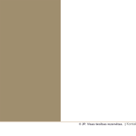
Kontak
© JP. Visas tiesības rezervētas.
|