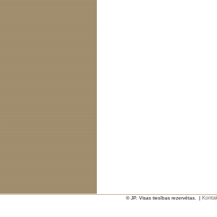
Kontak
© JP. Visas tiesības rezervētas.
|