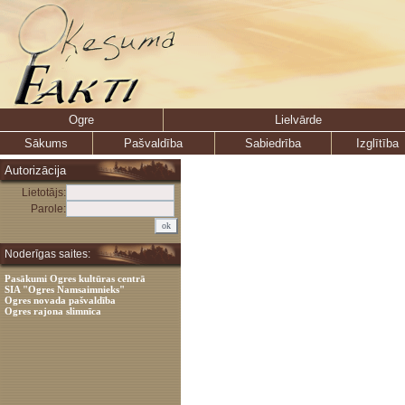
Ogre
Lielvārde
Sākums
Pašvaldība
Sabiedrība
Izglītība
Autorizācija
Lietotājs:
Parole:
Noderīgas saites:
Pasākumi Ogres kultūras centrā
SIA "Ogres Namsaimnieks"
Ogres novada pašvaldība
Ogres rajona slimnīca