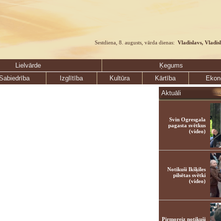
Sestdiena, 8. augusts, vārda dienas:
Vladislavs, Vladis
Lielvārde
Ķegums
Sabiedrība
Izglītība
Kultūra
Kārtība
Ekon
Aktuāli
Svin Ogresgala
pagasta svētkus
(video)
Notikuši Ikšķiles
pilsētas svētki
(video)
Pirmoreiz notikuši