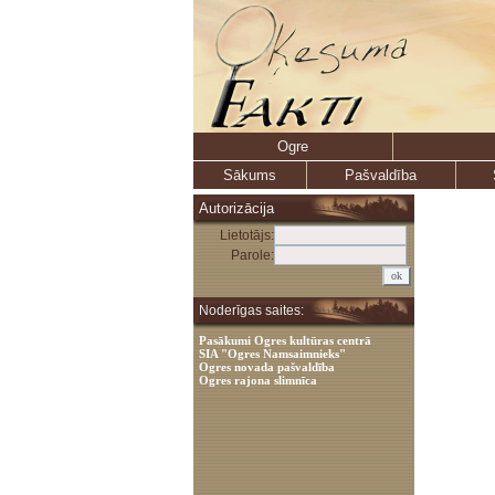
Ogre
Sākums
Pašvaldība
Autorizācija
Lietotājs:
Parole:
Noderīgas saites:
Pasākumi Ogres kultūras centrā
SIA "Ogres Namsaimnieks"
Ogres novada pašvaldība
Ogres rajona slimnīca