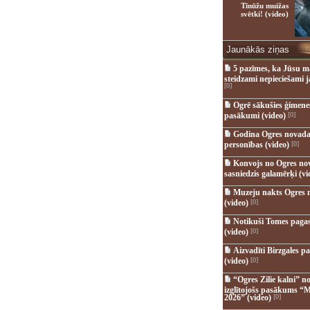
Tīnūžu muižas
svētki! (video)
Jaunākās ziņas
5 pazīmes, ka Jūsu m
steidzami nepieciešami 
[0]
Ogrē sākušies ģimenes 
pasākumi (video)
[0]
Godina Ogres novada
personības (video)
[0]
Konvojs no Ogres no
sasniedzis galamērķi (vi
Muzeju nakts Ogres 
(video)
[0]
Notikuši Tomes pagas
(video)
[0]
Aizvadīti Birzgales pa
(video)
[0]
“Ogres Zilie kalni” no
izglītojošs pasākums “M
2026” (video)
[0]