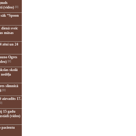
gmols
ti (video)
[0]
u sāk “Spoon
 dienā sveic
nas māsas
4 zēni un 24
jauno Ogres
ideo)
[0]
kslas skolā
 nedēļa
res slimnīcā
i
[0]
 aizvadīts 17.
0]
āj 15 gadu
zstādi (video)
o pacientu