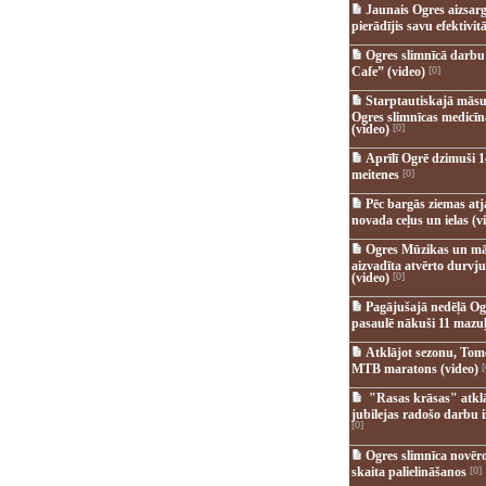
Jaunais Ogres aizsar
pierādījis savu efektivitā
Ogres slimnīcā darb
Cafe” (video)
[0]
Starptautiskajā māsu
Ogres slimnīcas medicī
(video)
[0]
Aprīlī Ogrē dzimuši 1
meitenes
[0]
Pēc bargās ziemas at
novada ceļus un ielas (v
Ogres Mūzikas un mā
aizvadīta atvērto durvju
(video)
[0]
Pagājušajā nedēļā Og
pasaulē nākuši 11 mazuļ
Atklājot sezonu, Tomē
MTB maratons (video)
[
"Rasas krāsas" atkl
jubilejas radošo darbu i
[0]
Ogres slimnīca novēr
skaita palielināšanos
[0]