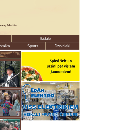
lava, Mudīte
Ikšķile
omika
Sports
Dzīvnieki