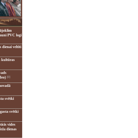
ājoklim
jauni PVC logi
dienai veltīti
 kultūras
vads
deo)
[0]
novadā
ta svētki
gasta svētki
ticis vides
eža dienas