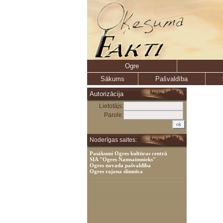
Ogre
Sākums
Pašvaldība
Autorizācija
Lietotājs:
Parole:
Noderīgas saites:
Pasākumi Ogres kultūras centrā
SIA "Ogres Namsaimnieks"
Ogres novada pašvaldība
Ogres rajona slimnīca