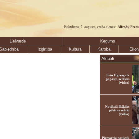
Piektdiena, 7. augusts, vārda dienas:
Alfrēds, Fredi
Lielvārde
Ķegums
Sabiedrība
Izglītība
Kultūra
Kārtība
Ekon
Aktuāli
Svin Ogresgala
pagasta svētkus
(video)
Notikuši Ikšķiles
pilsētas svētki
(video)
Pirmoreiz notikuši