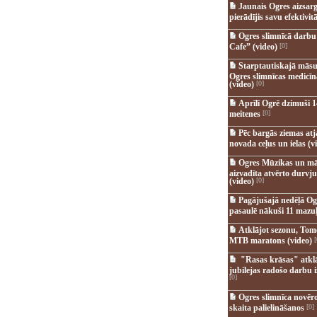
Jaunais Ogres aizsar
pierādījis savu efektivitā
Ogres slimnīcā darb
Cafe” (video)
[0]
Starptautiskajā māsu
Ogres slimnīcas medicī
(video)
[0]
Aprīlī Ogrē dzimuši 1
meitenes
[0]
Pēc bargās ziemas at
novada ceļus un ielas (v
Ogres Mūzikas un mā
aizvadīta atvērto durvju
(video)
[0]
Pagājušajā nedēļā Og
pasaulē nākuši 11 mazuļ
Atklājot sezonu, Tomē
MTB maratons (video)
[
"Rasas krāsas" atkl
jubilejas radošo darbu i
[0]
Ogres slimnīca novēr
skaita palielināšanos
[0]