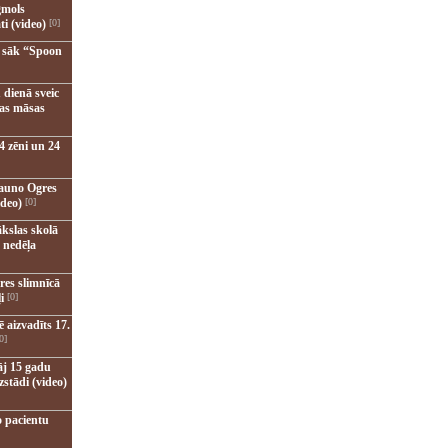
gmols
ti (video)
[0]
u sāk “Spoon
 dienā sveic
nas māsas
4 zēni un 24
jauno Ogres
ideo)
[0]
kslas skolā
 nedēļa
res slimnīcā
i
[0]
 aizvadīts 17.
0]
āj 15 gadu
zstādi (video)
o pacientu