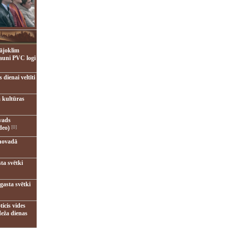
ājoklim
jauni PVC logi
dienai veltīti
 kultūras
vads
deo)
[0]
novadā
ta svētki
gasta svētki
ticis vides
eža dienas