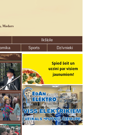
s, Madars
Ikšķile
omika
Sports
Dzīvnieki