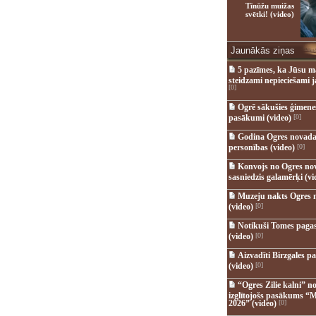
Tīnūžu muižas
svētki! (video)
Jaunākās ziņas
5 pazīmes, ka Jūsu m
steidzami nepieciešami 
[0]
Ogrē sākušies ģimenes 
pasākumi (video)
[0]
Godina Ogres novada
personības (video)
[0]
Konvojs no Ogres no
sasniedzis galamērķi (vi
Muzeju nakts Ogres 
(video)
[0]
Notikuši Tomes pagas
(video)
[0]
Aizvadīti Birzgales pa
(video)
[0]
“Ogres Zilie kalni” no
izglītojošs pasākums “M
2026” (video)
[0]