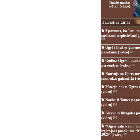
Tīnūžu muižas
svētki! (video)
Jaunākās ziņas
5 pazīmes, ka Jūsu m
steidzami nepieciešami 
[0]
Ogrē sākušies ģimenes 
pasākumi (video)
[0]
Godina Ogres novada
personības (video)
[0]
Konvojs no Ogres no
sasniedzis galamērķi (vi
Muzeju nakts Ogres 
(video)
[0]
Notikuši Tomes pagas
(video)
[0]
Aizvadīti Birzgales pa
(video)
[0]
“Ogres Zilie kalni” no
izglītojošs pasākums “M
2026” (video)
[0]