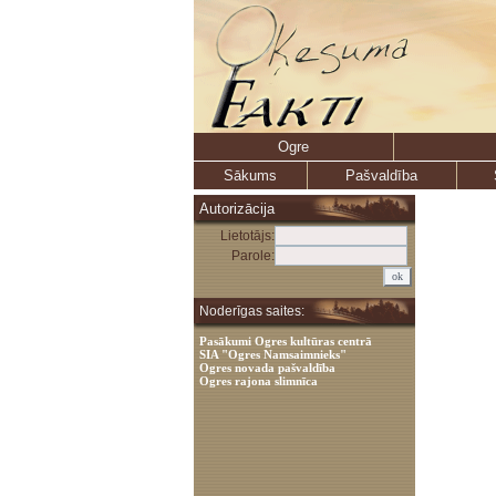
Ogre
Sākums
Pašvaldība
Autorizācija
Lietotājs:
Parole:
Noderīgas saites:
Pasākumi Ogres kultūras centrā
SIA "Ogres Namsaimnieks"
Ogres novada pašvaldība
Ogres rajona slimnīca