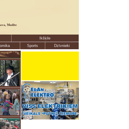
lava, Mudīte
Ikšķile
omika
Sports
Dzīvnieki