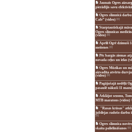
Jaunais Ogres aizsar
pierādījis savu efektivitā
Ogres slimnīcā darb
Cafe” (video)
[0]
Starptautiskajā māsu
Ogres slimnīcas medicī
(video)
[0]
Aprīlī Ogrē dzimuši 1
meitenes
[0]
Pēc bargās ziemas at
novada ceļus un ielas (v
Ogres Mūzikas un mā
aizvadīta atvērto durvju
(video)
[0]
Pagājušajā nedēļā Og
pasaulē nākuši 11 mazuļ
Atklājot sezonu, Tomē
MTB maratons (video)
[
"Rasas krāsas" atkl
jubilejas radošo darbu i
[0]
Ogres slimnīca novēr
skaita palielināšanos
[0]