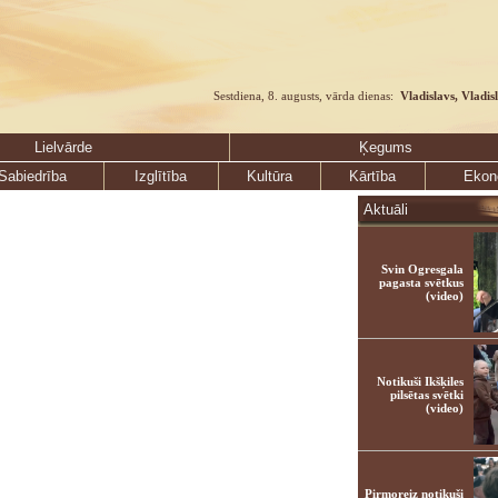
Sestdiena, 8. augusts, vārda dienas:
Vladislavs, Vladis
Lielvārde
Ķegums
Sabiedrība
Izglītība
Kultūra
Kārtība
Ekon
Aktuāli
Svin Ogresgala
pagasta svētkus
(video)
Notikuši Ikšķiles
pilsētas svētki
(video)
Pirmoreiz notikuši