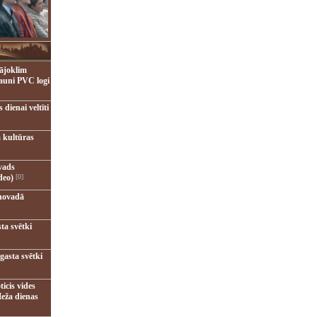
ājoklim
jauni PVC logi
dienai veltīti
 kultūras
vads
deo)
[0]
novadā
ta svētki
gasta svētki
ticis vides
eža dienas