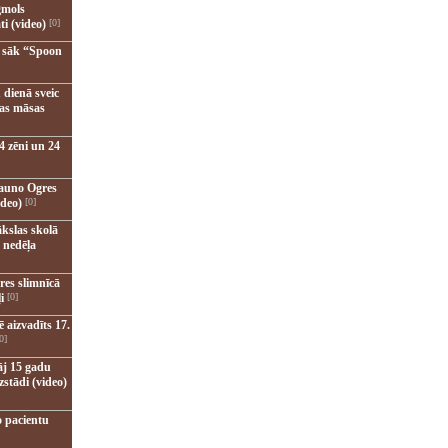
gmols
ti (video)
[0]
u sāk “Spoon
 dienā sveic
nas māsas
4 zēni un 24
jauno Ogres
ideo)
[0]
kslas skolā
 nedēļa
res slimnīcā
i
[0]
 aizvadīts 17.
0]
āj 15 gadu
zstādi (video)
o pacientu