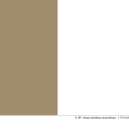
Kontak
© JP. Visas tiesības rezervētas.
|