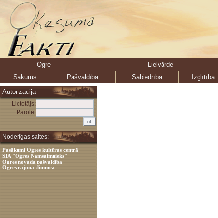
Ogre
Lielvārde
Sākums
Pašvaldība
Sabiedrība
Izglītība
Autorizācija
Lietotājs:
Parole:
Noderīgas saites:
Pasākumi Ogres kultūras centrā
SIA "Ogres Namsaimnieks"
Ogres novada pašvaldība
Ogres rajona slimnīca