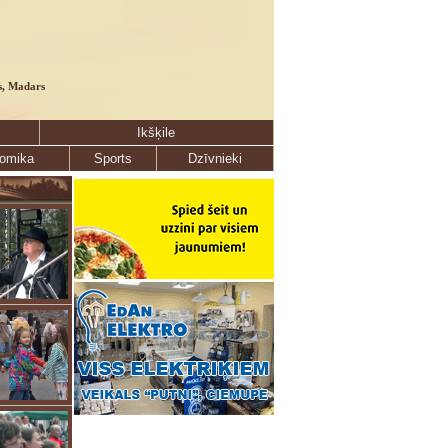
s, Madars
Ikšķile
omika
Sports
Dzīvnieki