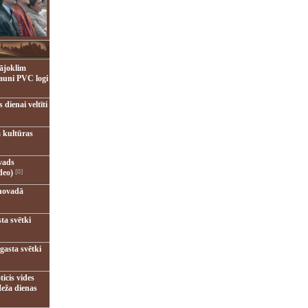
ājoklim
jauni PVC logi
dienai veltīti
 kultūras
vads
deo)
[0]
novadā
ta svētki
gasta svētki
ticis vides
eža dienas