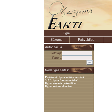
Ogre
Sākums
Pašvaldība
Autorizācija
Lietotājs:
Parole:
Noderīgas saites:
Pasākumi Ogres kultūras centrā
SIA "Ogres Namsaimnieks"
Ogres novada pašvaldība
Ogres rajona slimnīca