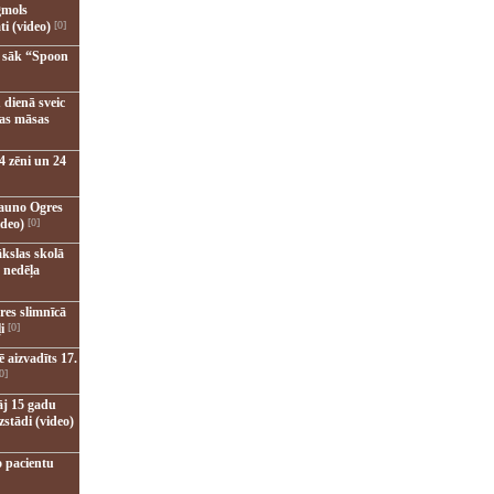
gmols
ti (video)
[0]
u sāk “Spoon
 dienā sveic
nas māsas
4 zēni un 24
jauno Ogres
ideo)
[0]
kslas skolā
 nedēļa
res slimnīcā
i
[0]
 aizvadīts 17.
0]
āj 15 gadu
zstādi (video)
o pacientu