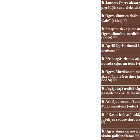
Jaunais Ogres aizsar
pierādījis savu efektivitā
Ogres slimnīcā darb
Cafe” (video)
[0]
Starptautiskajā māsu
Ogres slimnīcas medicī
(video)
[0]
Aprīlī Ogrē dzimuši 1
meitenes
[0]
Pēc bargās ziemas at
novada ceļus un ielas (v
Ogres Mūzikas un mā
aizvadīta atvērto durvju
(video)
[0]
Pagājušajā nedēļā Og
pasaulē nākuši 11 mazuļ
Atklājot sezonu, Tomē
MTB maratons (video)
[
"Rasas krāsas" atkl
jubilejas radošo darbu i
[0]
Ogres slimnīca novēr
skaita palielināšanos
[0]