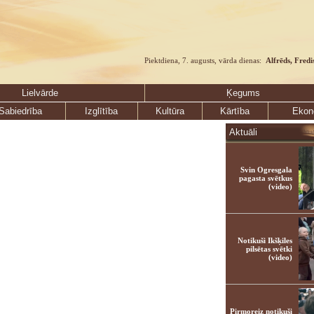
Piektdiena, 7. augusts, vārda dienas:
Alfrēds, Fredi
Lielvārde
Ķegums
Sabiedrība
Izglītība
Kultūra
Kārtība
Ekon
Aktuāli
Svin Ogresgala
pagasta svētkus
(video)
Notikuši Ikšķiles
pilsētas svētki
(video)
Pirmoreiz notikuši