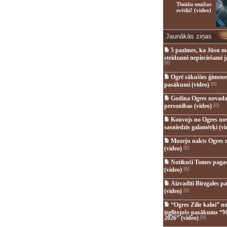
Tīnūžu muižas
svētki! (video)
Jaunākās ziņas
5 pazīmes, ka Jūsu m
steidzami nepieciešami 
[0]
Ogrē sākušies ģimenes 
pasākumi (video)
[0]
Godina Ogres novada
personības (video)
[0]
Konvojs no Ogres no
sasniedzis galamērķi (vi
Muzeju nakts Ogres 
(video)
[0]
Notikuši Tomes pagas
(video)
[0]
Aizvadīti Birzgales pa
(video)
[0]
“Ogres Zilie kalni” no
izglītojošs pasākums “M
2026” (video)
[0]