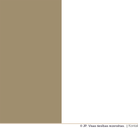
Kontak
© JP. Visas tiesības rezervētas.
|