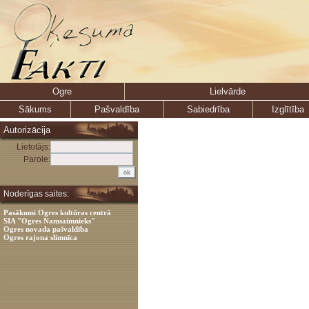
Ogre
Lielvārde
Sākums
Pašvaldība
Sabiedrība
Izglītība
Autorizācija
Lietotājs:
Parole:
Noderīgas saites:
Pasākumi Ogres kultūras centrā
SIA "Ogres Namsaimnieks"
Ogres novada pašvaldība
Ogres rajona slimnīca