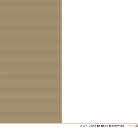
Kontak
© JP. Visas tiesības rezervētas.
|