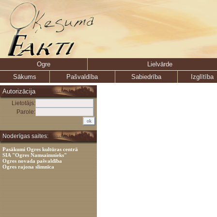
Ogre
Lielvārde
Sākums
Pašvaldība
Sabiedrība
Izglītība
Autorizācija
Lietotājs:
Parole:
Noderīgas saites:
Pasākumi Ogres kultūras centrā
SIA "Ogres Namsaimnieks"
Ogres novada pašvaldība
Ogres rajona slimnīca